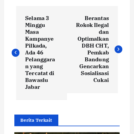
P
Selama 3
Berantas
o
Minggu
Rokok Ilegal
Masa
dan
s
Kampanye
Optimalkan
Pilkada,
DBH CHT,
t
Ada 46
Pemkab
Pelanggara
Bandung
n yang
Gencarkan
n
Tercatat di
Sosialisasi
Bawaslu
Cukai
a
Jabar
v
i
Berita Terkait
g