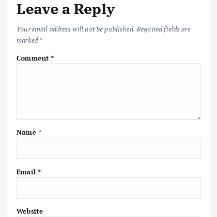
Leave a Reply
o
p
n
k
p
k
Your email address will not be published.
Required fields are
marked
*
Comment
*
Name
*
Email
*
Website