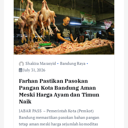
a
t
i
o
n
Shakira Marasyid
Bandung Raya
July 31, 2026
Farhan Pastikan Pasokan
Pangan Kota Bandung Aman
Meski Harga Ayam dan Timun
Naik
JABAR PASS – Pemerintah Kota (Pemkot)
Bandung memastikan pasokan bahan pangan
tetap aman meski harga sejumlah komoditas