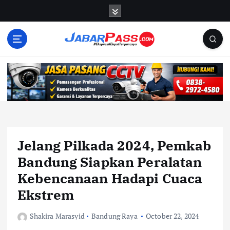
S
k
i
p
t
o
c
o
n
t
e
n
Jelang Pilkada 2024, Pemkab
t
Bandung Siapkan Peralatan
Kebencanaan Hadapi Cuaca
Ekstrem
Shakira Marasyid
Bandung Raya
October 22, 2024