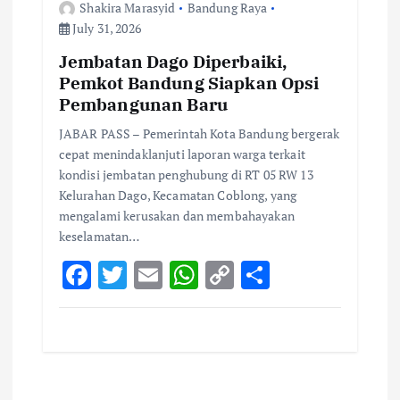
Shakira Marasyid
Bandung Raya
July 31, 2026
Jembatan Dago Diperbaiki,
Pemkot Bandung Siapkan Opsi
Pembangunan Baru
JABAR PASS – Pemerintah Kota Bandung bergerak
cepat menindaklanjuti laporan warga terkait
kondisi jembatan penghubung di RT 05 RW 13
Kelurahan Dago, Kecamatan Coblong, yang
mengalami kerusakan dan membahayakan
keselamatan…
F
T
E
W
C
S
ac
w
m
h
o
h
e
it
ai
at
p
ar
b
te
l
s
y
e
o
r
A
Li