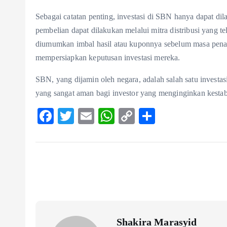
Sebagai catatan penting, investasi di SBN hanya dapat di
pembelian dapat dilakukan melalui mitra distribusi yang t
diumumkan imbal hasil atau kuponnya sebelum masa pena
mempersiapkan keputusan investasi mereka.
SBN, yang dijamin oleh negara, adalah salah satu investas
yang sangat aman bagi investor yang menginginkan kestab
F
T
E
W
C
S
ac
w
m
ha
o
ha
eb
itt
ai
ts
p
re
o
er
l
A
y
o
p
Li
k
p
n
k
Shakira Marasyid