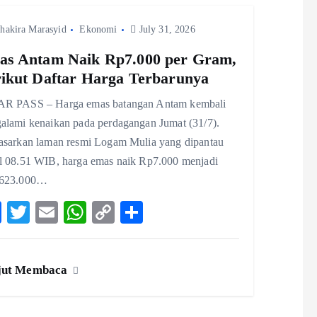
k
p
n
hakira Marasyid
Ekonomi
k
July 31, 2026
s Antam Naik Rp7.000 per Gram,
ikut Daftar Harga Terbarunya
R PASS – Harga emas batangan Antam kembali
alami kenaikan pada perdagangan Jumat (31/7).
asarkan laman resmi Logam Mulia yang dipantau
l 08.51 WIB, harga emas naik Rp7.000 menjadi
623.000…
F
T
E
W
C
S
ac
w
m
ha
o
ha
eb
itt
ai
ts
p
re
jut Membaca
o
er
l
A
y
o
p
Li