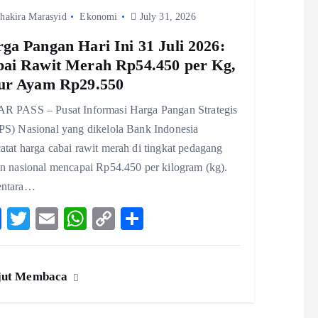
hakira Marasyid
Ekonomi
July 31, 2026
ga Pangan Hari Ini 31 Juli 2026:
ai Rawit Merah Rp54.450 per Kg,
ur Ayam Rp29.550
R PASS – Pusat Informasi Harga Pangan Strategis
PS) Nasional yang dikelola Bank Indonesia
tat harga cabai rawit merah di tingkat pedagang
an nasional mencapai Rp54.450 per kilogram (kg).
ntara…
F
T
E
W
C
S
ac
w
m
ha
o
ha
eb
itt
ai
ts
p
re
jut Membaca
o
er
l
A
y
o
p
Li