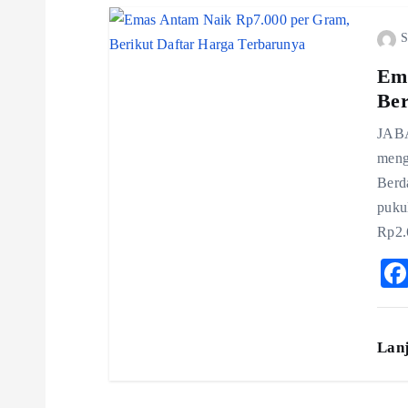
n
S
Ema
Ber
JABA
meng
Berd
puku
Rp2.
Lan