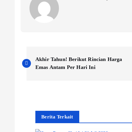
P
Akhir Tahun! Berikut Rincian Harga
o
Emas Antam Per Hari Ini
s
t
n
Berita Terkait