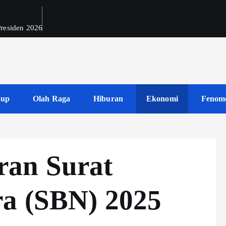
 Presiden 2026
dup
Olah Raga
Hiburan
Ekonomi
Fenom
ran Surat
a (SBN) 2025