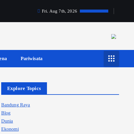
Fri. Aug 7th, 2026
ena
Pariwisata
Explore Topics
Bandung Raya
Blog
Dunia
Ekonomi