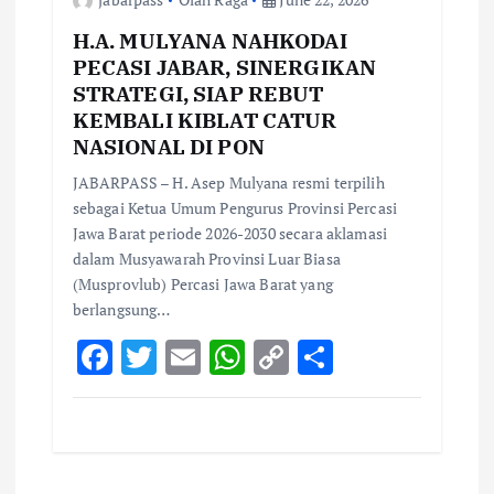
H.A. MULYANA NAHKODAI
PECASI JABAR, SINERGIKAN
STRATEGI, SIAP REBUT
KEMBALI KIBLAT CATUR
NASIONAL DI PON
JABARPASS – H. Asep Mulyana resmi terpilih
sebagai Ketua Umum Pengurus Provinsi Percasi
Jawa Barat periode 2026-2030 secara aklamasi
dalam Musyawarah Provinsi Luar Biasa
(Musprovlub) Percasi Jawa Barat yang
berlangsung…
F
T
E
W
C
S
ac
w
m
h
o
h
e
it
ai
at
p
ar
b
te
l
s
y
e