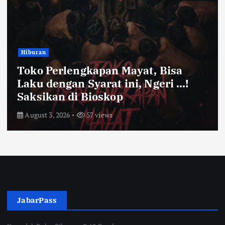
Bandung Raya
Farhan Pastikan Pasokan Pangan
Kota Bandung Aman Meski Harga
Ayam dan Timun Naik
July 31, 2026
62 views
JabarPass