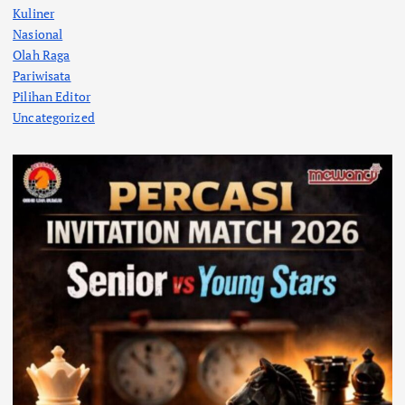
Kuliner
Nasional
Olah Raga
Pariwisata
Pilihan Editor
Uncategorized