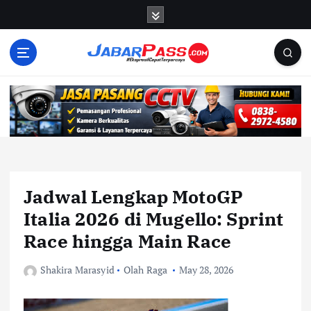
S
k
i
p
t
o
c
o
n
t
e
n
Jadwal Lengkap MotoGP
t
Italia 2026 di Mugello: Sprint
Race hingga Main Race
Shakira Marasyid
Olah Raga
May 28, 2026