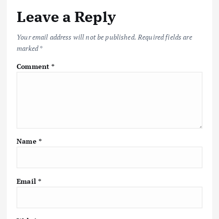
o
r
A
Li
Leave a Reply
o
p
n
k
p
k
Your email address will not be published.
Required fields are
marked
*
Comment
*
Name
*
Email
*