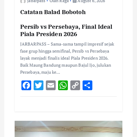
jabarpass
Olah Raga
August 6, 2026
Catatan Balad Bobotoh
Persib vs Persebaya, Final Ideal
Piala Presiden 2026
JARBARPASS – Sama-sama tampil impresif sejak
fase grup hingga semifinal, Persib vs Persebaya
layak menjadi finalis ideal Piala Presiden 2026.
Baik Maung Bandung maupun Bajul Ijo, julukan
Persebaya, maju ke…
F
T
E
W
C
S
ac
w
m
h
o
h
e
it
ai
at
p
ar
b
te
l
s
y
e
o
r
A
Li
o
p
n