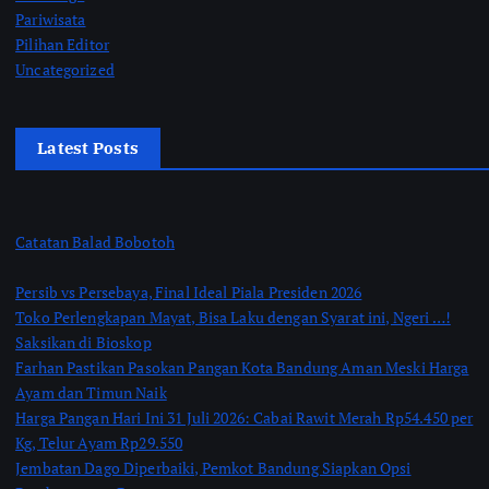
Pariwisata
Pilihan Editor
Uncategorized
Latest Posts
Catatan Balad Bobotoh
Persib vs Persebaya, Final Ideal Piala Presiden 2026
Toko Perlengkapan Mayat, Bisa Laku dengan Syarat ini, Ngeri …!
Saksikan di Bioskop
Farhan Pastikan Pasokan Pangan Kota Bandung Aman Meski Harga
Ayam dan Timun Naik
Harga Pangan Hari Ini 31 Juli 2026: Cabai Rawit Merah Rp54.450 per
Kg, Telur Ayam Rp29.550
Jembatan Dago Diperbaiki, Pemkot Bandung Siapkan Opsi