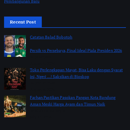
Pembangunan Baru
Recent Post
Catatan Balad Bobotoh
Persib vs Persebaya, Final Ideal Piala Presiden 2026
by jabarpass
August 6, 2026
Toko Perlengkapan Mayat, Bisa Laku dengan Syarat
ini, Ngeri …! Saksikan di Bioskop
by Jimi Fitriadi
August 3, 2026
Farhan Pastikan Pasokan Pangan Kota Bandung
Aman Meski Harga Ayam dan Timun Naik
by Shakira Marasyid
July 31, 2026