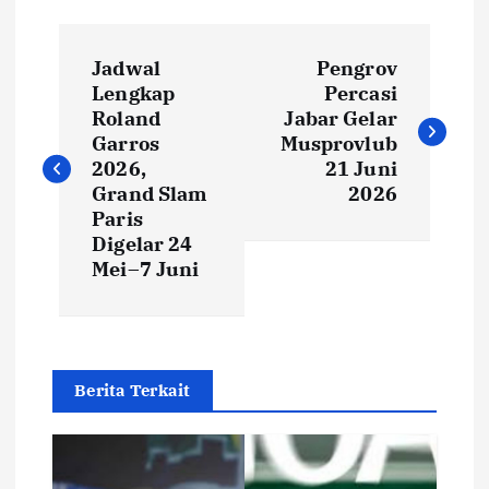
P
Jadwal
Pengrov
o
Lengkap
Percasi
Roland
Jabar Gelar
s
Garros
Musprovlub
2026,
21 Juni
t
Grand Slam
2026
Paris
Digelar 24
n
Mei–7 Juni
a
v
Berita Terkait
i
g