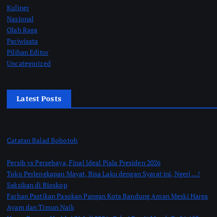
Kuliner
Nasional
Olah Raga
Pariwisata
Pilihan Editor
Uncategorized
Latest Posts
Catatan Balad Bobotoh
Persib vs Persebaya, Final Ideal Piala Presiden 2026
Toko Perlengkapan Mayat, Bisa Laku dengan Syarat ini, Ngeri …!
Saksikan di Bioskop
Farhan Pastikan Pasokan Pangan Kota Bandung Aman Meski Harga
Ayam dan Timun Naik