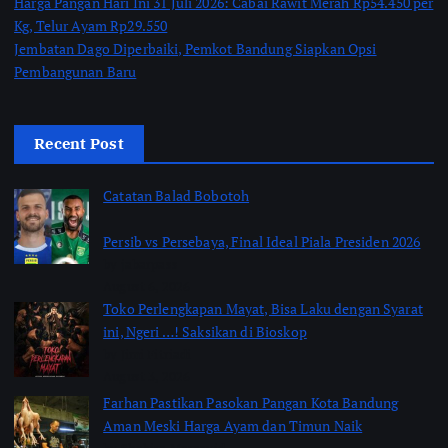
Harga Pangan Hari Ini 31 Juli 2026: Cabai Rawit Merah Rp54.450 per
Kg, Telur Ayam Rp29.550
Jembatan Dago Diperbaiki, Pemkot Bandung Siapkan Opsi
Pembangunan Baru
Recent Post
Catatan Balad Bobotoh
Persib vs Persebaya, Final Ideal Piala Presiden 2026
by jabarpass
August 6, 2026
Toko Perlengkapan Mayat, Bisa Laku dengan Syarat
ini, Ngeri …! Saksikan di Bioskop
by Jimi Fitriadi
August 3, 2026
Farhan Pastikan Pasokan Pangan Kota Bandung
Aman Meski Harga Ayam dan Timun Naik