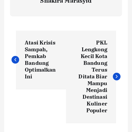
Shakira Marasyid
P
Atasi Krisis
PKL
o
Sampah,
Lengkong
Pemkab
Kecil Kota
s
Bandung
Bandung
Optimalkan
Terus
t
Ini
Ditata Biar
Mampu
Menjadi
n
Destinasi
Kuliner
a
Populer
v