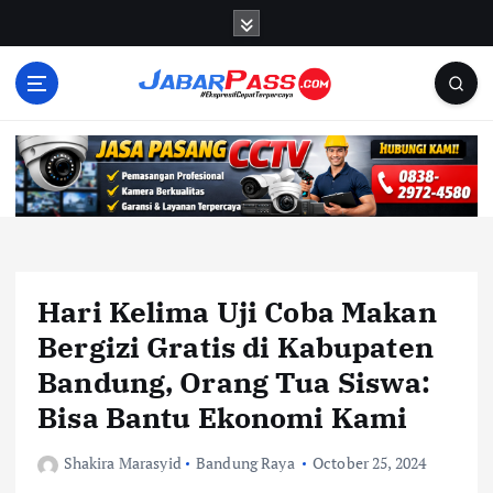
S
k
i
p
t
o
c
o
n
t
e
n
Hari Kelima Uji Coba Makan
t
Bergizi Gratis di Kabupaten
Bandung, Orang Tua Siswa:
Bisa Bantu Ekonomi Kami
Shakira Marasyid
Bandung Raya
October 25, 2024