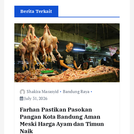
i
Berita Terkait
g
a
t
i
o
n
Shakira Marasyid
Bandung Raya
July 31, 2026
Farhan Pastikan Pasokan
Pangan Kota Bandung Aman
Meski Harga Ayam dan Timun
Naik