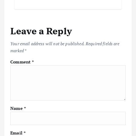
e
it
ai
at
p
ar
b
te
l
s
y
e
o
r
A
Li
Leave a Reply
o
p
n
k
p
k
Your email address will not be published.
Required fields are
marked
*
Comment
*
Name
*
Email
*