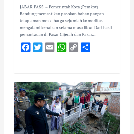
JABAR PASS – Pemerintah Kota (Pemkot)
Bandung memastikan pasokan bahan pangan
tetap aman meski harga sejumlah komoditas
mengalami kenaikan selama masa libur. Dari hasil
pemantauan di Pasar Cijerah dan Pasar…
F
T
E
W
C
S
ac
w
m
h
o
h
e
it
ai
at
p
ar
b
te
l
s
y
e
o
r
A
Li
o
p
n
k
p
k