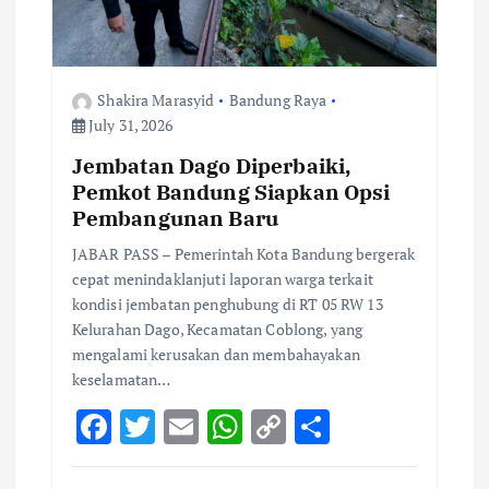
Shakira Marasyid
Bandung Raya
July 31, 2026
Jembatan Dago Diperbaiki,
Pemkot Bandung Siapkan Opsi
Pembangunan Baru
JABAR PASS – Pemerintah Kota Bandung bergerak
cepat menindaklanjuti laporan warga terkait
kondisi jembatan penghubung di RT 05 RW 13
Kelurahan Dago, Kecamatan Coblong, yang
mengalami kerusakan dan membahayakan
keselamatan…
F
T
E
W
C
S
ac
w
m
h
o
h