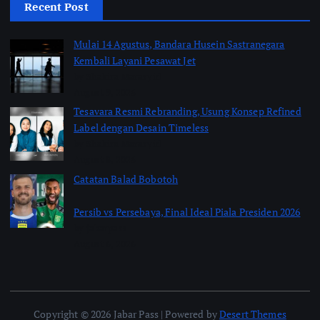
Recent Post
Mulai 14 Agustus, Bandara Husein Sastranegara
Kembali Layani Pesawat Jet
by Shakira Marasyid
August 9, 2026
Tesavara Resmi Rebranding, Usung Konsep Refined
Label dengan Desain Timeless
by Shakira Marasyid
August 8, 2026
Catatan Balad Bobotoh
Persib vs Persebaya, Final Ideal Piala Presiden 2026
by jabarpass
August 6, 2026
Copyright © 2026 Jabar Pass | Powered by
Desert Themes