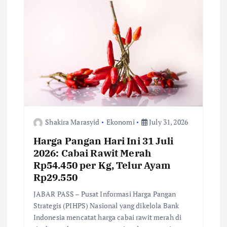
g
a
t
i
o
Shakira Marasyid
Ekonomi
July 31, 2026
n
Harga Pangan Hari Ini 31 Juli
2026: Cabai Rawit Merah
Rp54.450 per Kg, Telur Ayam
Rp29.550
JABAR PASS – Pusat Informasi Harga Pangan
Strategis (PIHPS) Nasional yang dikelola Bank
Indonesia mencatat harga cabai rawit merah di