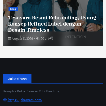
Olah Raga
Catatan Balad Bobotoh
Persib vs Persebaya, Final Ideal
Piala Presiden 2026
August 6, 2026
58 views
JabarPass
Komplek Ruko Cikawao C.12 Bandung
https://jabarpass.com/