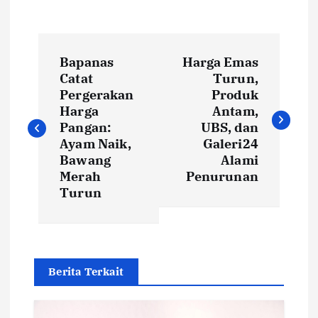
P
Bapanas
Harga Emas
o
Catat
Turun,
Pergerakan
Produk
s
Harga
Antam,
Pangan:
UBS, dan
t
Ayam Naik,
Galeri24
Bawang
Alami
Merah
Penurunan
n
Turun
a
v
Berita Terkait
i