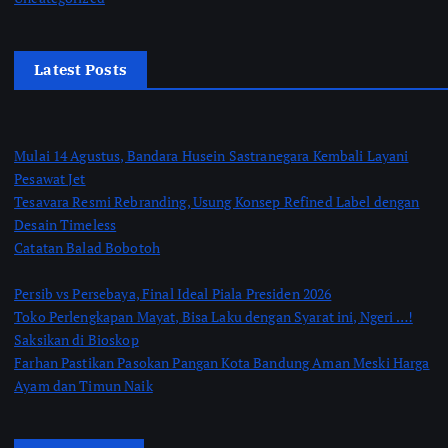
Latest Posts
Mulai 14 Agustus, Bandara Husein Sastranegara Kembali Layani
Pesawat Jet
Tesavara Resmi Rebranding, Usung Konsep Refined Label dengan
Desain Timeless
Catatan Balad Bobotoh
Persib vs Persebaya, Final Ideal Piala Presiden 2026
Toko Perlengkapan Mayat, Bisa Laku dengan Syarat ini, Ngeri …!
Saksikan di Bioskop
Farhan Pastikan Pasokan Pangan Kota Bandung Aman Meski Harga
Ayam dan Timun Naik