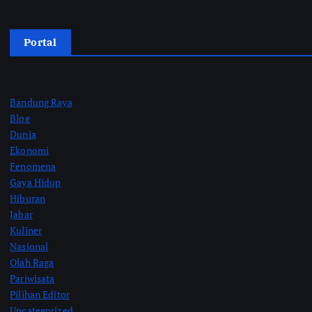
Portal
Bandung Raya
Blog
Dunia
Ekonomi
Fenomena
Gaya Hidup
Hiburan
Jabar
Kuliner
Nasional
Olah Raga
Pariwisata
Pilihan Editor
Uncategorized