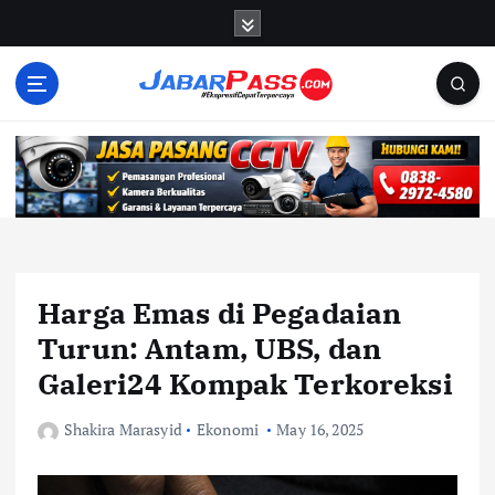
S
k
i
p
t
o
c
o
n
t
e
n
Harga Emas di Pegadaian
t
Turun: Antam, UBS, dan
Galeri24 Kompak Terkoreksi
Shakira Marasyid
Ekonomi
May 16, 2025