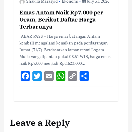
Shakira Marasyid
Ekonomi
July 31, 2026
Emas Antam Naik Rp7.000 per
Gram, Berikut Daftar Harga
Terbarunya
JABAR PASS – Harga emas batangan Antam
kembali mengalami kenaikan pada perdagangan
Jumat (31/7). Berdasarkan laman resmi Logam
Mulia yang dipantau pukul 08.51 WIB, harga emas
naik Rp7.000 menjadi Rp2.623.000…
F
T
E
W
C
S
ac
w
m
h
o
h
e
it
ai
at
p
ar
b
te
l
s
y
e
o
r
A
Li
Leave a Reply
o
p
n