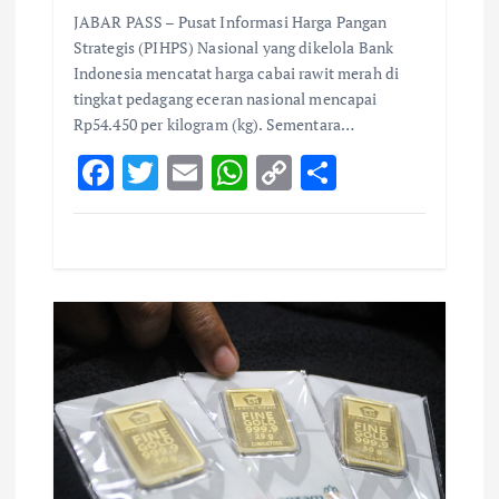
JABAR PASS – Pusat Informasi Harga Pangan
Strategis (PIHPS) Nasional yang dikelola Bank
Indonesia mencatat harga cabai rawit merah di
tingkat pedagang eceran nasional mencapai
Rp54.450 per kilogram (kg). Sementara…
F
T
E
W
C
S
ac
w
m
h
o
h
e
it
ai
at
p
ar
b
te
l
s
y
e
o
r
A
Li
o
p
n
k
p
k