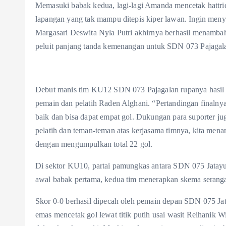
Memasuki babak kedua, lagi-lagi Amanda mencetak hattric
lapangan yang tak mampu ditepis kiper lawan. Ingin m
Margasari Deswita Nyla Putri akhirnya berhasil menamba
peluit panjang tanda kemenangan untuk SDN 073 Pajagal
Debut manis tim KU12 SDN 073 Pajagalan rupanya hasil ke
pemain dan pelatih Raden Alghani. “Pertandingan finalnya
baik dan bisa dapat empat gol. Dukungan para suporter j
pelatih dan teman-teman atas kerjasama timnya, kita men
dengan mengumpulkan total 22 gol.
Di sektor KU10, partai pamungkas antara SDN 075 Jatayu 
awal babak pertama, kedua tim menerapkan skema seranga
Skor 0-0 berhasil dipecah oleh pemain depan SDN 075 Ja
emas mencetak gol lewat titik putih usai wasit Reihanik W