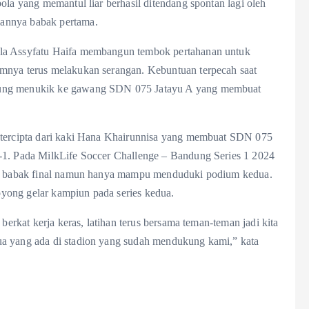
ola yang memantul liar berhasil ditendang spontan lagi oleh
annya babak pertama.
ila Assyfatu Haifa membangun tembok pertahanan untuk
imnya terus melakukan serangan. Kebuntuan terpecah saat
gsung menukik ke gawang SDN 075 Jatayu A yang membuat
n tercipta dari kaki Hana Khairunnisa yang membuat SDN 075
-1. Pada MilkLife Soccer Challenge – Bandung Series 1 2024
 ke babak final namun hanya mampu menduduki podium kedua.
yong gelar kampiun pada series kedua.
berkat kerja keras, latihan terus bersama teman-teman jadi kita
ua yang ada di stadion yang sudah mendukung kami,” kata
.