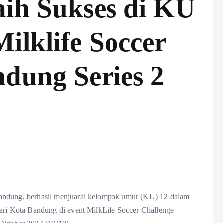
aih Sukses di KU
ilklife Soccer
ndung Series 2
ndung, berhasil menjuarai kelompok umur (KU) 12 dalam
i Kota Bandung di event MilkLife Soccer Challenge –