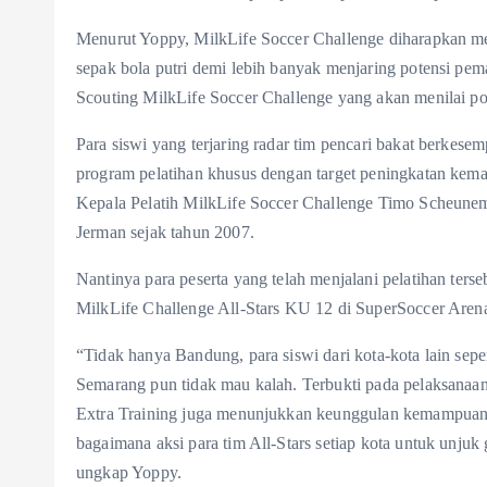
Menurut Yoppy, MilkLife Soccer Challenge diharapkan me
sepak bola putri demi lebih banyak menjaring potensi pe
Scouting MilkLife Soccer Challenge yang akan menilai pote
Para siswi yang terjaring radar tim pencari bakat berkese
program pelatihan khusus dengan target peningkatan kem
Kepala Pelatih MilkLife Soccer Challenge Timo Scheunem
Jerman sejak tahun 2007.
Nantinya para peserta yang telah menjalani pelatihan ters
MilkLife Challenge All-Stars KU 12 di SuperSoccer Are
“Tidak hanya Bandung, para siswi dari kota-kota lain sep
Semarang pun tidak mau kalah. Terbukti pada pelaksanaan 
Extra Training juga menunjukkan keunggulan kemampuan t
bagaimana aksi para tim All-Stars setiap kota untuk unjuk g
ungkap Yoppy.