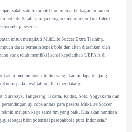
njadi salah satu lokomotif tumbuhnya berbagai turnamen
main terbaik. Salah satunya dengan menurunkan Tim Talent
nsi setiap peserta.
mpatan untuk mengikuti MilkLife Soccer Extra Training,
ampuan dasar bermain sepak bola dan akan diarahkan oleh
ann yang telah memiliki lisensi kepelatihan UEFA A di
ebut akan membentuk satu tim yang akan berlaga di ajang
na Kudus pada awal tahun 2025 mendatang.
erti Surabaya, Tangerang, Jakarta, Kudus, Solo, Yogyakarta dan
pertandingan uji coba antara para peserta MilkLife Soccer
eknik maupun kerja sama tim yang baik. Kita akan nantikan
igi sebagai bibit potensial pesepakbola putri Indonesia,”