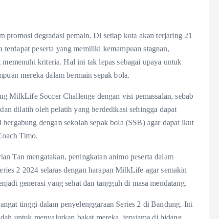
 promosi degradasi pemain. Di setiap kota akan terjaring 21
 terdapat peserta yang memiliki kemampuan stagnan,
 memenuhi kriteria. Hal ini tak lepas sebagai upaya untuk
puan mereka dalam bermain sepak bola.
ing MilkLife Soccer Challenge dengan visi pemassalan, sebab
 dan dilatih oleh pelatih yang berdedikasi sehingga dapat
i bergabung dengan sekolah sepak bola (SSB) agar dapat ikut
Coach Timo.
rian Tan mengatakan, peningkatan animo peserta dalam
ries 2 2024 selaras dengan harapan MilkLife agar semakin
enjadi generasi yang sehat dan tangguh di masa mendatang.
ngat tinggi dalam penyelenggaraan Series 2 di Bandung. Ini
ah untuk menyalurkan bakat mereka, terutama di bidang