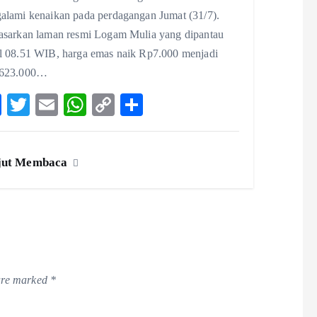
alami kenaikan pada perdagangan Jumat (31/7).
asarkan laman resmi Logam Mulia yang dipantau
l 08.51 WIB, harga emas naik Rp7.000 menjadi
623.000…
F
T
E
W
C
S
ac
w
m
ha
o
ha
eb
itt
ai
ts
p
re
jut Membaca
o
er
l
A
y
o
p
Li
k
p
n
k
 are marked
*