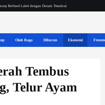
nsep Refined Label dengan Desain Timeless
dup
Olah Raga
Hiburan
Ekonomi
Fenom
erah Tembus
g, Telur Ayam