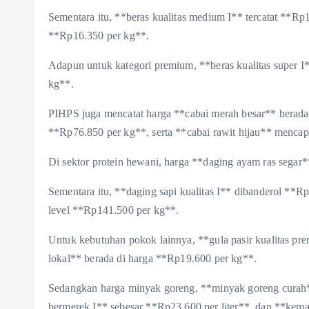
Sementara itu, **beras kualitas medium I** tercatat **R
**Rp16.350 per kg**.
Adapun untuk kategori premium, **beras kualitas super I
kg**.
PIHPS juga mencatat harga **cabai merah besar** berada
**Rp76.850 per kg**, serta **cabai rawit hijau** menca
Di sektor protein hewani, harga **daging ayam ras segar*
Sementara itu, **daging sapi kualitas I** dibanderol **Rp
level **Rp141.500 per kg**.
Untuk kebutuhan pokok lainnya, **gula pasir kualitas pr
lokal** berada di harga **Rp19.600 per kg**.
Sedangkan harga minyak goreng, **minyak goreng curah*
bermerek I** sebesar **Rp23.600 per liter**, dan **kema