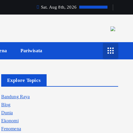
Sat. Aug 8th, 2026
ena
Pariwisata
Explore Topics
Bandung Raya
Blog
Dunia
Ekonomi
Fenomena