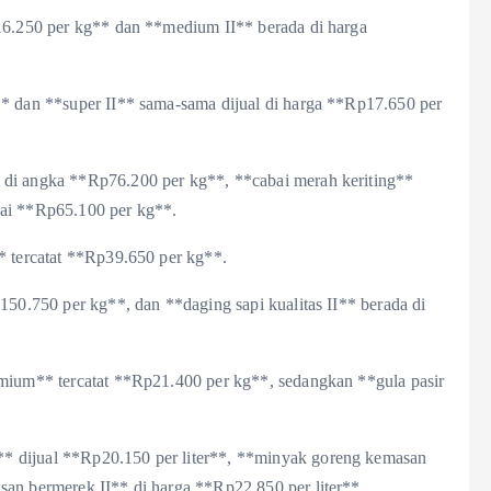
p16.250 per kg** dan **medium II** berada di harga
** dan **super II** sama-sama dijual di harga **Rp17.650 per
 di angka **Rp76.200 per kg**, **cabai merah keriting**
pai **Rp65.100 per kg**.
* tercatat **Rp39.650 per kg**.
150.750 per kg**, dan **daging sapi kualitas II** berada di
emium** tercatat **Rp21.400 per kg**, sedangkan **gula pasir
* dijual **Rp20.150 per liter**, **minyak goreng kemasan
san bermerek II** di harga **Rp22.850 per liter**.