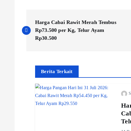
P
Harga Cabai Rawit Merah Tembus
o
Rp73.500 per Kg, Telur Ayam
Rp30.500
s
t
Berita Terkait
n
S
a
Har
v
Cab
Tel