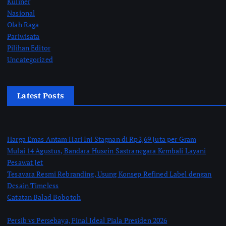
Kuliner
Nasional
Olah Raga
Pariwisata
Pilihan Editor
Uncategorized
Latest Posts
Harga Emas Antam Hari Ini Stagnan di Rp2,69 Juta per Gram
Mulai 14 Agustus, Bandara Husein Sastranegara Kembali Layani
Pesawat Jet
Tesavara Resmi Rebranding, Usung Konsep Refined Label dengan
Desain Timeless
Catatan Balad Bobotoh
Persib vs Persebaya, Final Ideal Piala Presiden 2026