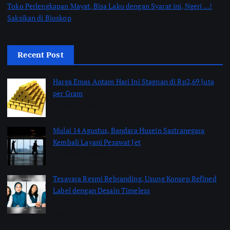
Toko Perlengkapan Mayat, Bisa Laku dengan Syarat ini, Ngeri …!
Saksikan di Bioskop
Recent Post
Harga Emas Antam Hari Ini Stagnan di Rp2,69 Juta
per Gram
by Shakira Marasyid
August 10, 2026
Mulai 14 Agustus, Bandara Husein Sastranegara
Kembali Layani Pesawat Jet
by Shakira Marasyid
August 9, 2026
Tesavara Resmi Rebranding, Usung Konsep Refined
Label dengan Desain Timeless
by Shakira Marasyid
August 8, 2026