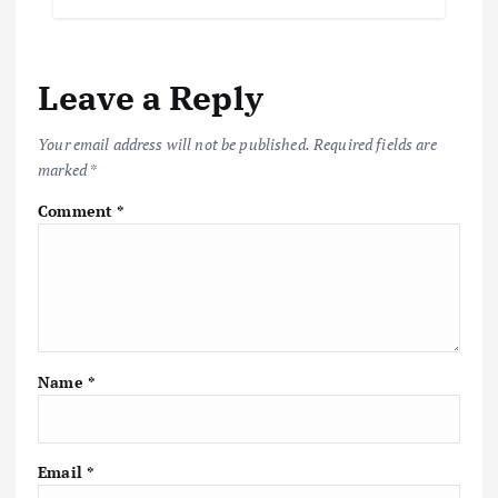
b
te
l
s
y
e
o
r
A
Li
Leave a Reply
o
p
n
k
p
k
Your email address will not be published.
Required fields are
marked
*
Comment
*
Name
*
Email
*