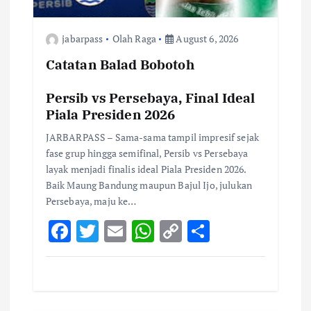
jabarpass
Olah Raga
August 6, 2026
Catatan Balad Bobotoh
Persib vs Persebaya, Final Ideal
Piala Presiden 2026
JARBARPASS – Sama-sama tampil impresif sejak
fase grup hingga semifinal, Persib vs Persebaya
layak menjadi finalis ideal Piala Presiden 2026.
Baik Maung Bandung maupun Bajul Ijo, julukan
Persebaya, maju ke…
F
T
E
W
C
S
ac
w
m
h
o
h
e
it
ai
at
p
ar
b
te
l
s
y
e