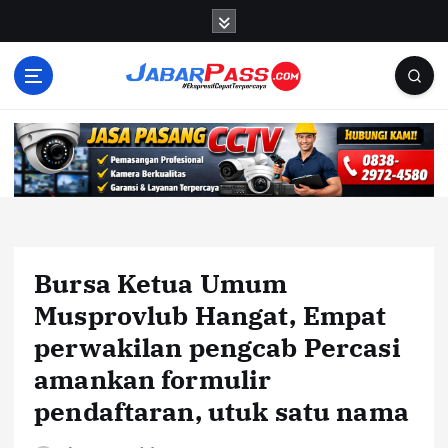
S
k
i
p
t
o
c
o
n
t
e
n
Bursa Ketua Umum
t
Musprovlub Hangat, Empat
perwakilan pengcab Percasi
amankan formulir
pendaftaran, utuk satu nama