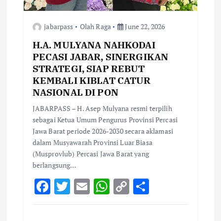
jabarpass
Olah Raga
June 22, 2026
H.A. MULYANA NAHKODAI
PECASI JABAR, SINERGIKAN
STRATEGI, SIAP REBUT
KEMBALI KIBLAT CATUR
NASIONAL DI PON
JABARPASS – H. Asep Mulyana resmi terpilih
sebagai Ketua Umum Pengurus Provinsi Percasi
Jawa Barat periode 2026-2030 secara aklamasi
dalam Musyawarah Provinsi Luar Biasa
(Musprovlub) Percasi Jawa Barat yang
berlangsung…
F
T
E
W
C
S
ac
w
m
h
o
h
e
it
ai
at
p
ar