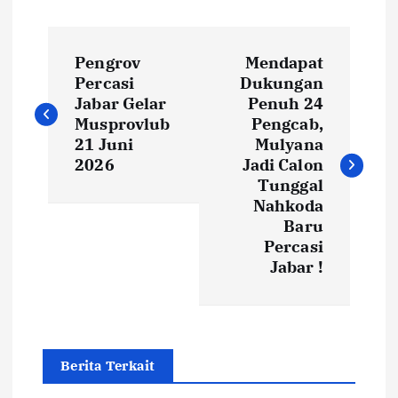
P
Pengrov
Mendapat
o
Percasi
Dukungan
Jabar Gelar
Penuh 24
s
Musprovlub
Pengcab,
21 Juni
Mulyana
t
2026
Jadi Calon
Tunggal
Nahkoda
n
Baru
Percasi
a
Jabar !
v
i
Berita Terkait
g