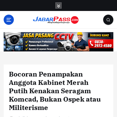
S
k
i
p
t
o
c
o
n
t
e
n
Bocoran Penampakan
t
Anggota Kabinet Merah
Putih Kenakan Seragam
Komcad, Bukan Ospek atau
Militerisme