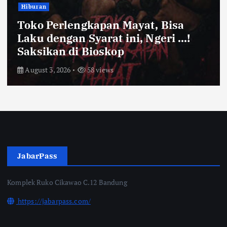
Bandung Raya
Farhan Pastikan Pasokan Pangan
Kota Bandung Aman Meski Harga
Ayam dan Timun Naik
July 31, 2026
64 views
JabarPass
Komplek Ruko Cikawao C.12 Bandung
https://jabarpass.com/