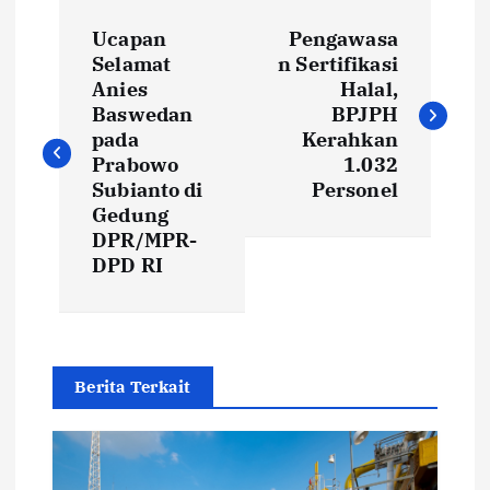
P
Ucapan
Pengawasa
o
Selamat
n Sertifikasi
Anies
Halal,
s
Baswedan
BPJPH
pada
Kerahkan
t
Prabowo
1.032
Subianto di
Personel
Gedung
n
DPR/MPR-
DPD RI
a
v
i
Berita Terkait
g