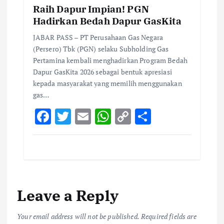
Raih Dapur Impian! PGN
Hadirkan Bedah Dapur GasKita
JABAR PASS – PT Perusahaan Gas Negara
(Persero) Tbk (PGN) selaku Subholding Gas
Pertamina kembali menghadirkan Program Bedah
Dapur GasKita 2026 sebagai bentuk apresiasi
kepada masyarakat yang memilih menggunakan
gas…
F
T
E
W
C
S
ac
w
m
h
o
h
e
it
ai
at
p
ar
b
te
l
s
y
e
o
r
A
Li
Leave a Reply
o
p
n
k
p
k
Your email address will not be published.
Required fields are