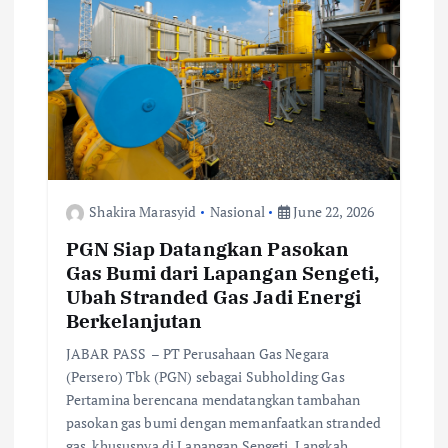
a
t
i
o
n
Shakira Marasyid
Nasional
June 22, 2026
PGN Siap Datangkan Pasokan
Gas Bumi dari Lapangan Sengeti,
Ubah Stranded Gas Jadi Energi
Berkelanjutan
JABAR PASS – PT Perusahaan Gas Negara
(Persero) Tbk (PGN) sebagai Subholding Gas
Pertamina berencana mendatangkan tambahan
pasokan gas bumi dengan memanfaatkan stranded
gas, khususnya di Lapangan Sengeti. Langkah