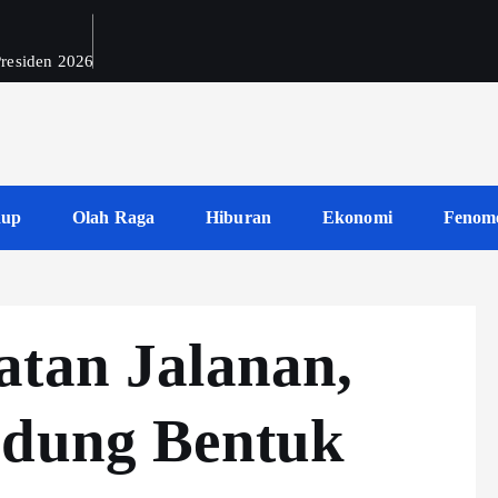
 Presiden 2026
dup
Olah Raga
Hiburan
Ekonomi
Fenom
atan Jalanan,
ndung Bentuk