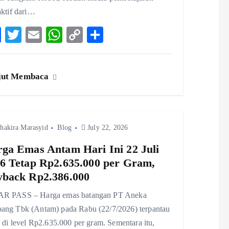
aktif dari…
F
T
E
W
C
S
ac
w
m
ha
o
ha
eb
itt
ai
ts
p
re
jut Membaca
o
er
l
A
y
o
p
Li
k
p
n
hakira Marasyid
Blog
k
July 22, 2026
ga Emas Antam Hari Ini 22 Juli
6 Tetap Rp2.635.000 per Gram,
back Rp2.386.000
R PASS – Harga emas batangan PT Aneka
ang Tbk (Antam) pada Rabu (22/7/2026) terpantau
l di level Rp2.635.000 per gram. Sementara itu,