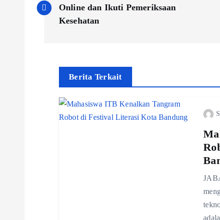
o
Online dan Ikuti Pemeriksaan
Kesehatan
s
t
Berita Terkait
n
S
a
Ma
v
Rob
Ba
i
JABA
mengh
g
tekno
adal