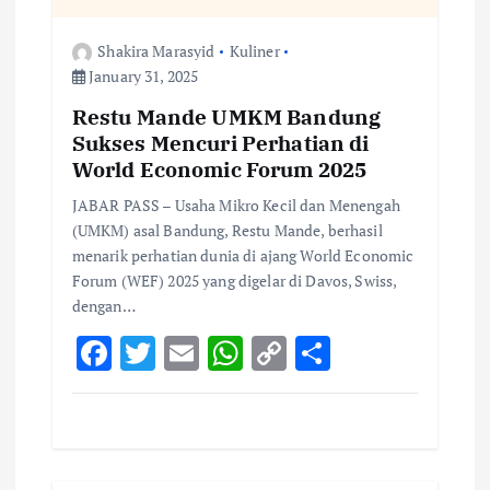
Shakira Marasyid
Kuliner
January 31, 2025
Restu Mande UMKM Bandung
Sukses Mencuri Perhatian di
World Economic Forum 2025
JABAR PASS – Usaha Mikro Kecil dan Menengah
(UMKM) asal Bandung, Restu Mande, berhasil
menarik perhatian dunia di ajang World Economic
Forum (WEF) 2025 yang digelar di Davos, Swiss,
dengan…
F
T
E
W
C
S
ac
w
m
h
o
h
e
it
ai
at
p
ar
b
te
l
s
y
e