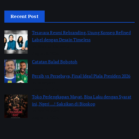
Recent Post
Tesavara Resmi Rebranding, Usung Konsep Refined
Label dengan Desain Timeless
by Shakira Marasyid
August 8, 2026
Catatan Balad Bobotoh
Persib vs Persebaya, Final Ideal Piala Presiden 2026
by jabarpass
August 6, 2026
Toko Perlengkapan Mayat, Bisa Laku dengan Syarat
ini, Ngeri …! Saksikan di Bioskop
by Jimi Fitriadi
August 3, 2026