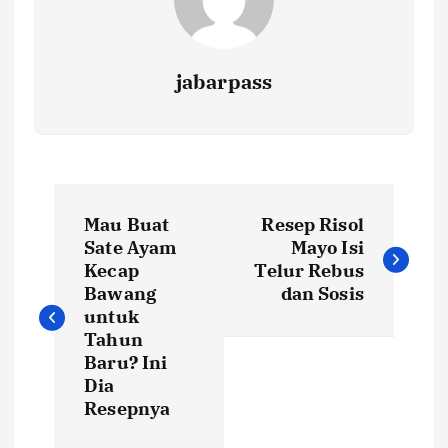
jabarpass
P
Mau Buat
Resep Risol
o
Sate Ayam
Mayo Isi
Kecap
Telur Rebus
s
Bawang
dan Sosis
untuk
t
Tahun
Baru? Ini
Dia
n
Resepnya