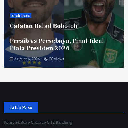
Hiburan
Toko Perlengkapan Mayat, Bisa
Laku dengan Syarat ini, Ngeri …!
Saksikan di Bioskop
August 3, 2026
72 views
JabarPass
Komplek Ruko Cikawao C.12 Bandung