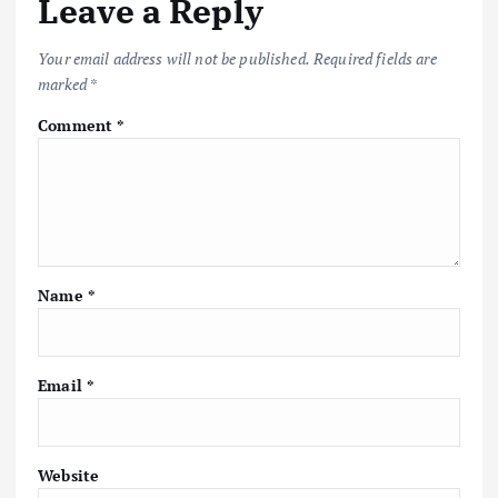
Leave a Reply
o
p
n
k
p
k
Your email address will not be published.
Required fields are
marked
*
Comment
*
Name
*
Email
*
Website