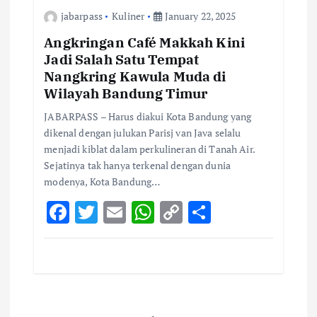
o
r
A
Li
jabarpass
Kuliner
January 22, 2025
o
p
n
k
p
k
Angkringan Café Makkah Kini
Jadi Salah Satu Tempat
Nangkring Kawula Muda di
Wilayah Bandung Timur
JABARPASS – Harus diakui Kota Bandung yang
dikenal dengan julukan Parisj van Java selalu
menjadi kiblat dalam perkulineran di Tanah Air.
Sejatinya tak hanya terkenal dengan dunia
modenya, Kota Bandung…
F
T
E
W
C
S
ac
w
m
h
o
h
e
it
ai
at
p
ar
b
te
l
s
y
e
o
r
A
Li