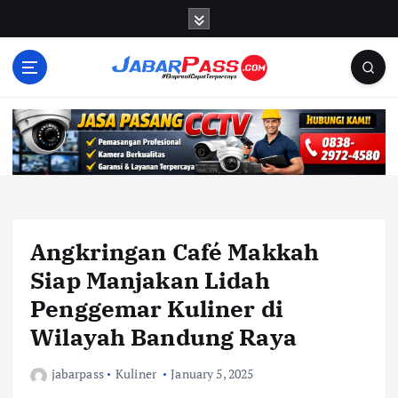
S
k
i
p
t
o
c
o
n
t
e
n
Angkringan Café Makkah
t
Siap Manjakan Lidah
Penggemar Kuliner di
Wilayah Bandung Raya
jabarpass
Kuliner
January 5, 2025