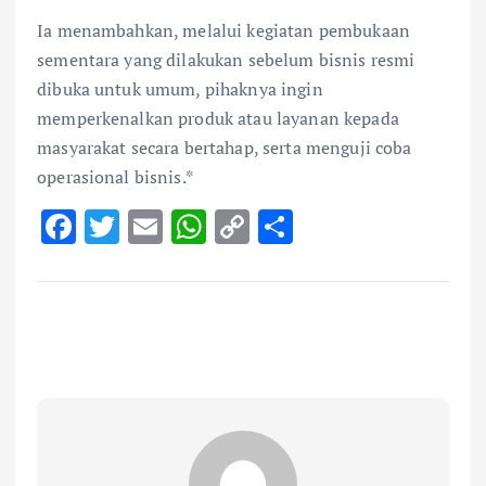
Ia menambahkan, melalui kegiatan pembukaan
sementara yang dilakukan sebelum bisnis resmi
dibuka untuk umum, pihaknya ingin
memperkenalkan produk atau layanan kepada
masyarakat secara bertahap, serta menguji coba
operasional bisnis.*
F
T
E
W
C
S
ac
w
m
h
o
h
e
it
ai
at
p
ar
b
te
l
s
y
e
o
r
A
Li
o
p
n
k
p
k