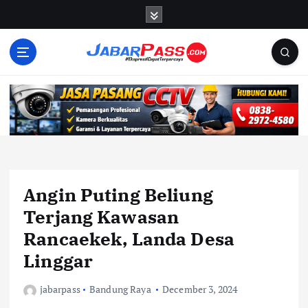
S
k
i
p
t
o
c
o
n
t
e
n
Angin Puting Beliung
t
Terjang Kawasan
Rancaekek, Landa Desa
Linggar
jabarpass
Bandung Raya
December 3, 2024