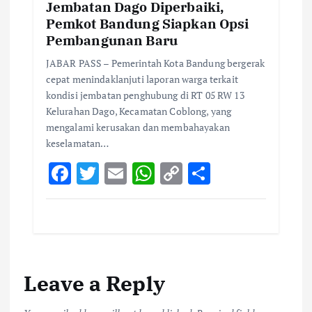
Jembatan Dago Diperbaiki,
Pemkot Bandung Siapkan Opsi
Pembangunan Baru
JABAR PASS – Pemerintah Kota Bandung bergerak
cepat menindaklanjuti laporan warga terkait
kondisi jembatan penghubung di RT 05 RW 13
Kelurahan Dago, Kecamatan Coblong, yang
mengalami kerusakan dan membahayakan
keselamatan…
F
T
E
W
C
S
ac
w
m
h
o
h
e
it
ai
at
p
ar
b
te
l
s
y
e
o
r
A
Li
Leave a Reply
o
p
n
k
p
k