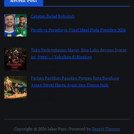
Recent Post
Catatan Balad Bobotoh
Persib vs Persebaya, Final Ideal Piala Presiden 2026
by jabarpass
August 6, 2026
Toko Perlengkapan Mayat, Bisa Laku dengan Syarat
ini, Ngeri …! Saksikan di Bioskop
by Jimi Fitriadi
August 3, 2026
Farhan Pastikan Pasokan Pangan Kota Bandung
Aman Meski Harga Ayam dan Timun Naik
by Shakira Marasyid
July 31, 2026
Copyright © 2026 Jabar Pass | Powered by
Desert Themes