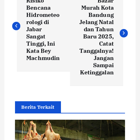
o
Risiko
Bazar
Bencana
Murah Kota
s
Hidrometeo
Bandung
rologi di
Jelang Natal
t
Jabar
dan Tahun
Sangat
Baru 2025,
Tinggi, Ini
Catat
n
Kata Bey
Tanggalnya!
Machmudin
Jangan
a
Sampai
Ketinggalan
v
i
g
Berita Terkait
a