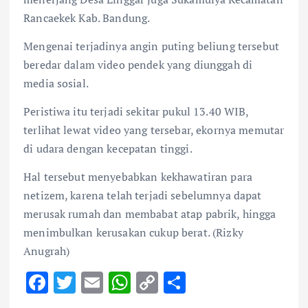
Rancaekek Kab. Bandung.
Mengenai terjadinya angin puting beliung tersebut
beredar dalam video pendek yang diunggah di
media sosial.
Peristiwa itu terjadi sekitar pukul 13.40 WIB,
terlihat lewat video yang tersebar, ekornya memutar
di udara dengan kecepatan tinggi.
Hal tersebut menyebabkan kekhawatiran para
netizem, karena telah terjadi sebelumnya dapat
merusak rumah dan membabat atap pabrik, hingga
menimbulkan kerusakan cukup berat. (Rizky
Anugrah)
F
T
E
W
C
S
ac
w
m
h
o
h