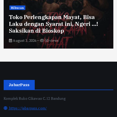
Hiburan
Toko Perlengkapan Mayat, Bisa
Laku dengan Syarat ini, Ngeri …!
Saksikan di Bioskop
August 3, 2026
50 views
JabarPass
Komplek Ruko Cikawao C.12 Bandung
https://jabarpass.com/