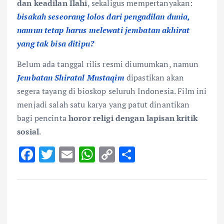
dan keadilan Ilahi
, sekaligus mempertanyakan:
bisakah seseorang lolos dari pengadilan dunia,
namun tetap harus melewati jembatan akhirat
yang tak bisa ditipu?
Belum ada tanggal rilis resmi diumumkan, namun
Jembatan Shiratal Mustaqim
dipastikan akan
segera tayang di bioskop seluruh Indonesia. Film ini
menjadi salah satu karya yang patut dinantikan
bagi pencinta
horor religi dengan lapisan kritik
sosial
.
F
T
E
W
C
S
ac
w
m
h
o
h
e
it
ai
at
p
ar
b
te
l
s
y
e
o
r
A
Li