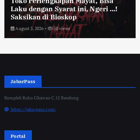
Farhan Pastikan Pasokan Pangan
Kota Bandung Aman Meski Harga
Ayam dan Timun Naik
July 31, 2026
55 views
JabarPass
Komplek Ruko Cikawao C.12 Bandung
https://jabarpass.com/
Portal