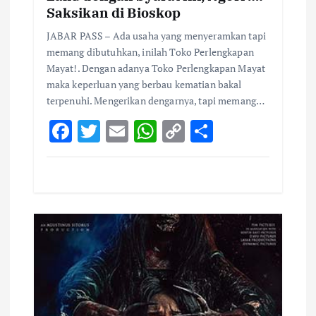
Saksikan di Bioskop
JABAR PASS – Ada usaha yang menyeramkan tapi
memang dibutuhkan, inilah Toko Perlengkapan
Mayat!. Dengan adanya Toko Perlengkapan Mayat
maka keperluan yang berbau kematian bakal
terpenuhi. Mengerikan dengarnya, tapi memang…
F
T
E
W
C
S
ac
w
m
h
o
h
e
it
ai
at
p
ar
b
te
l
s
y
e
o
r
A
Li
o
p
n
k
p
k