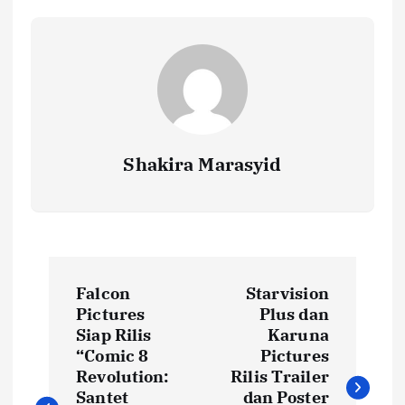
o
p
n
k
p
k
Shakira Marasyid
P
Falcon
Starvision
o
Pictures
Plus dan
Siap Rilis
Karuna
s
“Comic 8
Pictures
Revolution:
Rilis Trailer
Santet
dan Poster