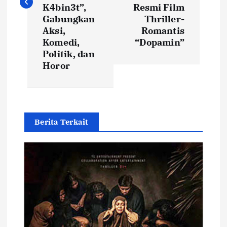
t
K4bin3t”,
Resmi Film
Gabungkan
Thriller-
n
Aksi,
Romantis
Komedi,
“Dopamin”
a
Politik, dan
Horor
v
i
g
Berita Terkait
a
t
i
o