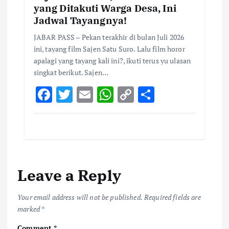
yang Ditakuti Warga Desa, Ini
Jadwal Tayangnya!
JABAR PASS – Pekan terakhir di bulan Juli 2026
ini, tayang film Sajen Satu Suro. Lalu film horor
apalagi yang tayang kali ini?, ikuti terus yu ulasan
singkat berikut. Sajen…
F
T
E
W
C
S
ac
w
m
h
o
h
e
it
ai
at
p
ar
b
te
l
s
y
e
o
r
A
Li
Leave a Reply
o
p
n
k
p
k
Your email address will not be published.
Required fields are
marked
*
Comment
*