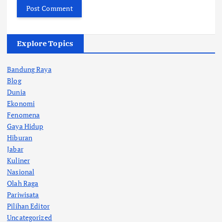
Explore Topics
Bandung Raya
Blog
Dunia
Ekonomi
Fenomena
Gaya Hidup
Hiburan
Jabar
Kuliner
Nasional
Olah Raga
Pariwisata
Pilihan Editor
Uncategorized