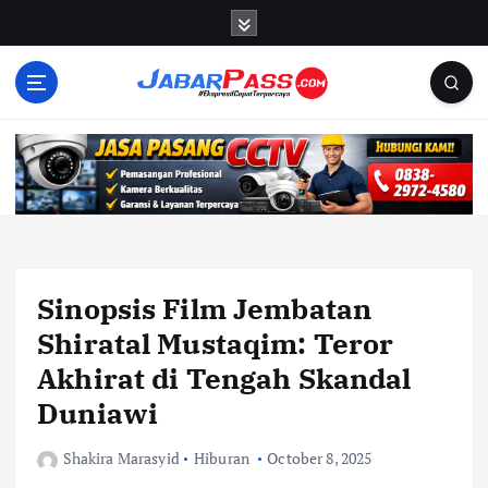
S
k
i
p
t
o
c
o
n
t
e
n
Sinopsis Film Jembatan
t
Shiratal Mustaqim: Teror
Akhirat di Tengah Skandal
Duniawi
Shakira Marasyid
Hiburan
October 8, 2025