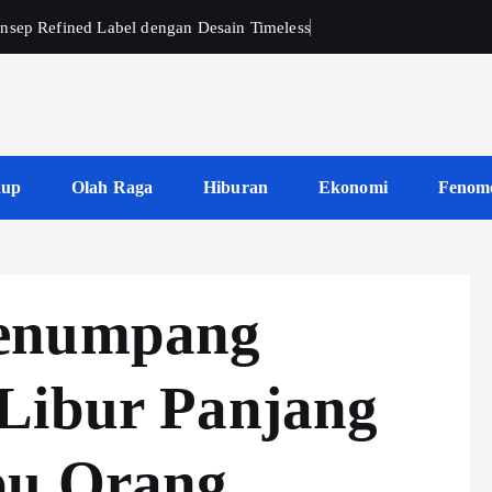
nsep Refined Label dengan Desain Timeless
dup
Olah Raga
Hiburan
Ekonomi
Fenom
Penumpang
Libur Panjang
bu Orang