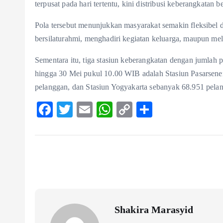
terpusat pada hari tertentu, kini distribusi keberangkatan 
Pola tersebut menunjukkan masyarakat semakin fleksibel 
bersilaturahmi, menghadiri kegiatan keluarga, maupun mel
Sementara itu, tiga stasiun keberangkatan dengan jumlah
hingga 30 Mei pukul 10.00 WIB adalah Stasiun Pasarsene
pelanggan, dan Stasiun Yogyakarta sebanyak 68.951 pela
F
T
E
W
C
S
ac
w
m
ha
o
ha
eb
itt
ai
ts
p
re
o
er
l
A
y
o
p
Li
k
p
n
k
Shakira Marasyid