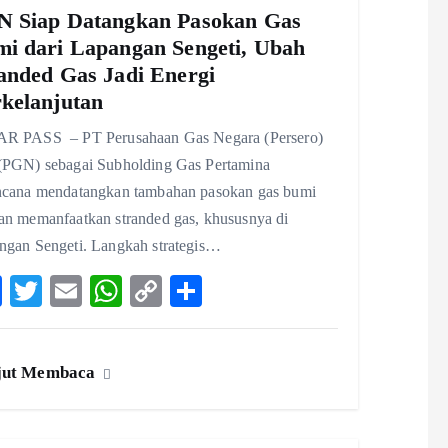
 Siap Datangkan Pasokan Gas
i dari Lapangan Sengeti, Ubah
anded Gas Jadi Energi
kelanjutan
R PASS – PT Perusahaan Gas Negara (Persero)
(PGN) sebagai Subholding Gas Pertamina
ncana mendatangkan tambahan pasokan gas bumi
an memanfaatkan stranded gas, khususnya di
ngan Sengeti. Langkah strategis…
F
T
E
W
C
S
ac
w
m
ha
o
ha
eb
itt
ai
ts
p
re
jut Membaca
o
er
l
A
y
o
p
Li