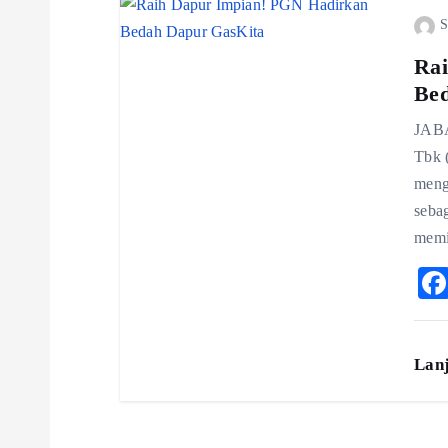
n
S
Rai
Be
JABA
Tbk 
meng
seba
memi
Lan