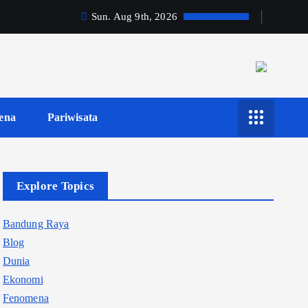
Sun. Aug 9th, 2026
ena
Pariwisata
Explore Topics
Bandung Raya
Blog
Dunia
Ekonomi
Fenomena