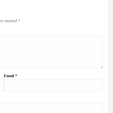
k
 are marked
*
Email
*