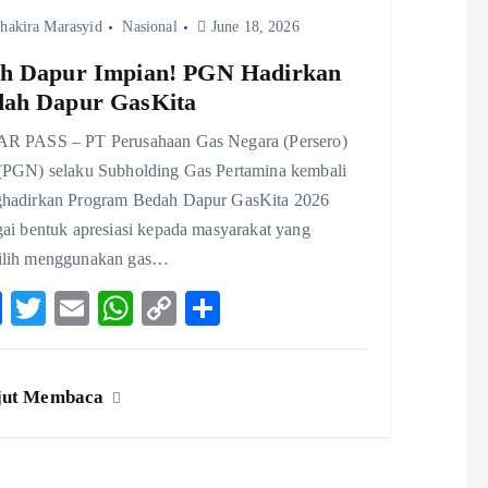
k
p
n
hakira Marasyid
Nasional
k
June 18, 2026
h Dapur Impian! PGN Hadirkan
dah Dapur GasKita
R PASS – PT Perusahaan Gas Negara (Persero)
(PGN) selaku Subholding Gas Pertamina kembali
hadirkan Program Bedah Dapur GasKita 2026
gai bentuk apresiasi kepada masyarakat yang
lih menggunakan gas…
F
T
E
W
C
S
ac
w
m
ha
o
ha
eb
itt
ai
ts
p
re
jut Membaca
o
er
l
A
y
o
p
Li
k
p
n