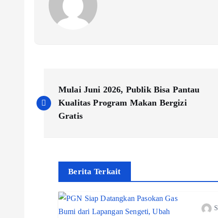
P
Mulai Juni 2026, Publik Bisa Pantau
o
Kualitas Program Makan Bergizi
Gratis
s
t
Berita Terkait
n
S