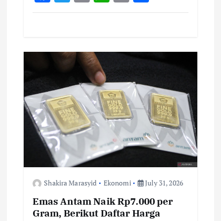
ac
w
m
h
o
h
e
it
ai
at
p
ar
b
te
l
s
y
e
o
r
A
Li
o
p
n
k
p
k
Shakira Marasyid
Ekonomi
July 31, 2026
Emas Antam Naik Rp7.000 per
Gram, Berikut Daftar Harga