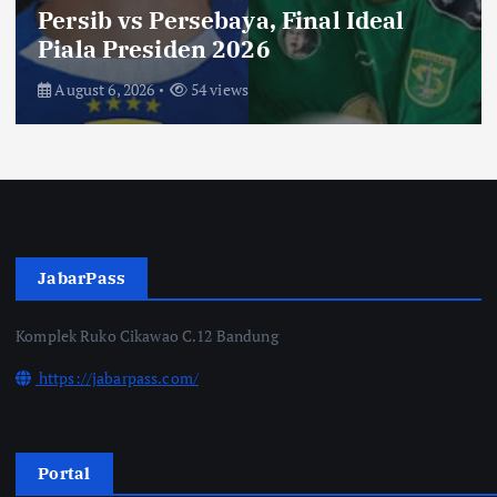
Laku dengan Syarat ini, Ngeri …!
Saksikan di Bioskop
August 3, 2026
70 views
JabarPass
Komplek Ruko Cikawao C.12 Bandung
https://jabarpass.com/
Portal