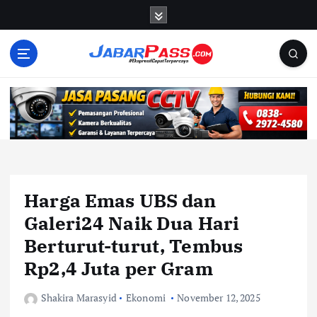
S
k
i
p
t
o
c
o
n
t
e
n
Harga Emas UBS dan
t
Galeri24 Naik Dua Hari
Berturut-turut, Tembus
Rp2,4 Juta per Gram
Shakira Marasyid
Ekonomi
November 12, 2025