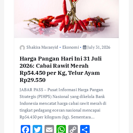
g
a
t
i
Shakira Marasyid
Ekonomi
July 31, 2026
o
Harga Pangan Hari Ini 31 Juli
2026: Cabai Rawit Merah
n
Rp54.450 per Kg, Telur Ayam
Rp29.550
JABAR PASS – Pusat Informasi Harga Pangan
Strategis (PIHPS) Nasional yang dikelola Bank
Indonesia mencatat harga cabai rawit merah di
tingkat pedagang eceran nasional mencapai
Rp54.450 per kilogram (kg). Sementara…
F
T
E
W
C
S