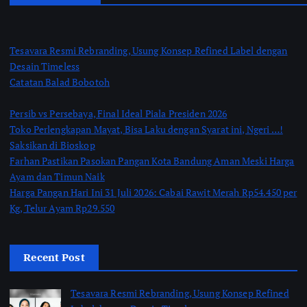
Tesavara Resmi Rebranding, Usung Konsep Refined Label dengan
Desain Timeless
Catatan Balad Bobotoh
Persib vs Persebaya, Final Ideal Piala Presiden 2026
Toko Perlengkapan Mayat, Bisa Laku dengan Syarat ini, Ngeri …!
Saksikan di Bioskop
Farhan Pastikan Pasokan Pangan Kota Bandung Aman Meski Harga
Ayam dan Timun Naik
Harga Pangan Hari Ini 31 Juli 2026: Cabai Rawit Merah Rp54.450 per
Kg, Telur Ayam Rp29.550
Recent Post
Tesavara Resmi Rebranding, Usung Konsep Refined