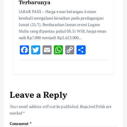
Terbarunya
JABAR PASS – Harga emas batangan Antam
kembali mengalami kenaikan pada perdagangan
Jumat (31/7). Berdasarkan laman resmi Logam
Mulia yang dipantau pukul 08.51 WIB, harga emas
naik Rp7.000 menjadi Rp2.623.000…
F
T
E
W
C
S
ac
w
m
h
o
h
e
it
ai
at
p
ar
b
te
l
s
y
e
o
r
A
Li
Leave a Reply
o
p
n
k
p
k
Your email address will not be published.
Required fields are
marked
*
Comment
*