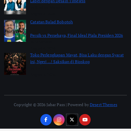
Label dengan Desain Timeless
by Shakira Marasyid
August 8, 2026
Catatan Balad Bobotoh
Persib vs Persebaya, Final Ideal Piala Presiden 2026
by jabarpass
August 6, 2026
Toko Perlengkapan Mayat, Bisa Laku dengan Syarat
ini, Ngeri …! Saksikan di Bioskop
by Jimi Fitriadi
August 3, 2026
Copyright © 2026 Jabar Pass | Powered by
Desert Themes