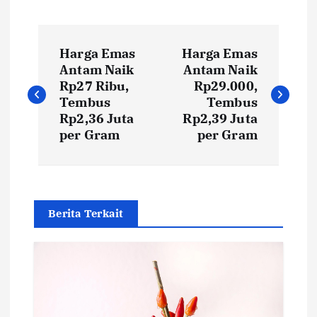
P
Harga Emas
Harga Emas
o
Antam Naik
Antam Naik
Rp27 Ribu,
Rp29.000,
s
Tembus
Tembus
Rp2,36 Juta
Rp2,39 Juta
t
per Gram
per Gram
n
a
Berita Terkait
v
i