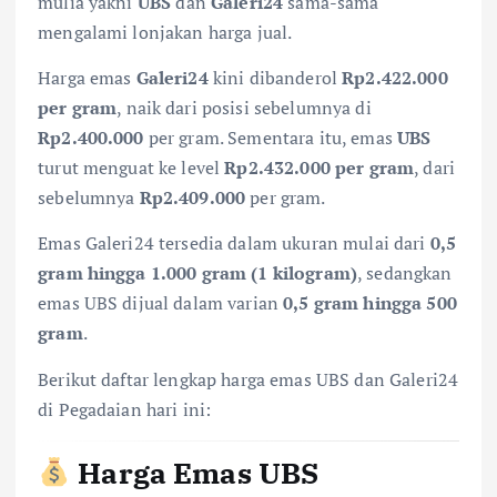
mulia yakni
UBS
dan
Galeri24
sama-sama
mengalami lonjakan harga jual.
Harga emas
Galeri24
kini dibanderol
Rp2.422.000
per gram
, naik dari posisi sebelumnya di
Rp2.400.000
per gram. Sementara itu, emas
UBS
turut menguat ke level
Rp2.432.000 per gram
, dari
sebelumnya
Rp2.409.000
per gram.
Emas Galeri24 tersedia dalam ukuran mulai dari
0,5
gram hingga 1.000 gram (1 kilogram)
, sedangkan
emas UBS dijual dalam varian
0,5 gram hingga 500
gram
.
Berikut daftar lengkap harga emas UBS dan Galeri24
di Pegadaian hari ini:
Harga Emas UBS