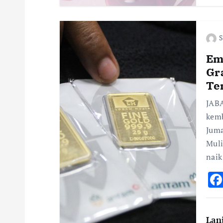
n
S
Em
Gr
Te
JABA
kemb
Juma
Muli
naik
Lan