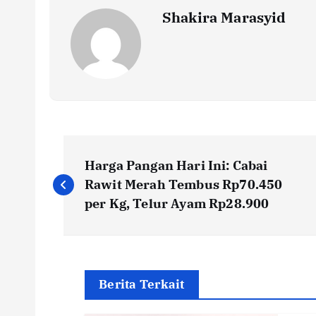
k
p
k
Shakira Marasyid
P
Harga Pangan Hari Ini: Cabai
o
Rawit Merah Tembus Rp70.450
per Kg, Telur Ayam Rp28.900
s
t
Berita Terkait
n