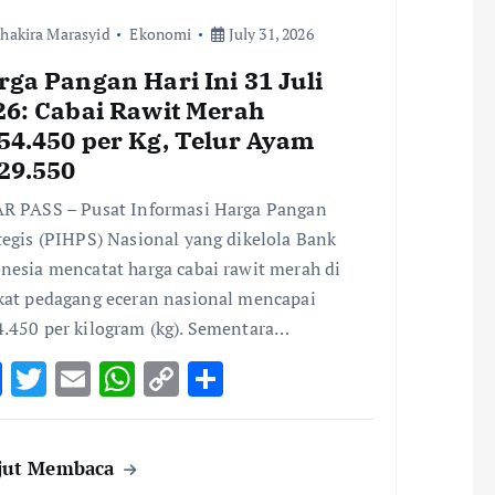
hakira Marasyid
Ekonomi
July 31, 2026
ga Pangan Hari Ini 31 Juli
26: Cabai Rawit Merah
54.450 per Kg, Telur Ayam
29.550
R PASS – Pusat Informasi Harga Pangan
tegis (PIHPS) Nasional yang dikelola Bank
nesia mencatat harga cabai rawit merah di
kat pedagang eceran nasional mencapai
.450 per kilogram (kg). Sementara…
F
T
E
W
C
S
ac
w
m
h
o
h
e
it
ai
at
p
ar
jut Membaca
b
te
l
s
y
e