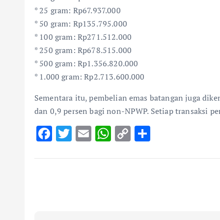
* 25 gram: Rp67.937.000
* 50 gram: Rp135.795.000
* 100 gram: Rp271.512.000
* 250 gram: Rp678.515.000
* 500 gram: Rp1.356.820.000
* 1.000 gram: Rp2.713.600.000
Sementara itu, pembelian emas batangan juga dik
dan 0,9 persen bagi non-NPWP. Setiap transaksi pem
F
T
E
W
C
S
ac
w
m
h
o
h
e
it
ai
at
p
ar
b
te
l
s
y
e
o
r
A
Li
o
p
n