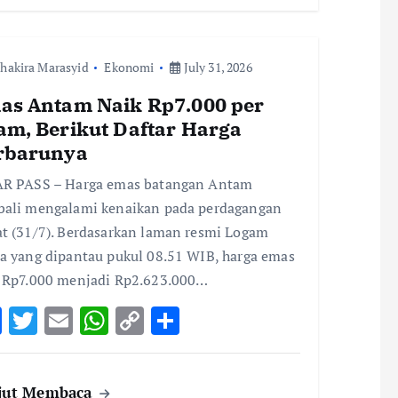
o
r
A
Li
o
p
n
hakira Marasyid
k
Ekonomi
p
k
July 31, 2026
as Antam Naik Rp7.000 per
am, Berikut Daftar Harga
rbarunya
R PASS – Harga emas batangan Antam
ali mengalami kenaikan pada perdagangan
t (31/7). Berdasarkan laman resmi Logam
a yang dipantau pukul 08.51 WIB, harga emas
 Rp7.000 menjadi Rp2.623.000…
F
T
E
W
C
S
ac
w
m
h
o
h
e
it
ai
at
p
ar
jut Membaca