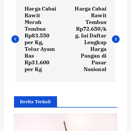
P
Harga Cabai
Harga Cabai
o
Rawit
Rawit
Merah
Tembus
s
Tembus
Rp72.650/k
Rp83.550
g, Ini Daftar
t
per Kg,
Lengkap
Telur Ayam
Harga
Ras
Pangan di
n
Rp31.600
Pasar
per Kg
Nasional
a
v
i
Berita Terkait
g