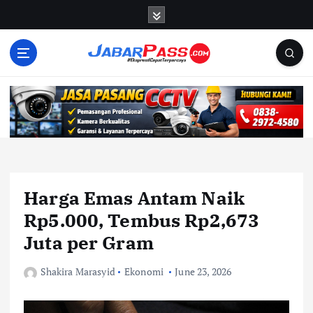
S
k
i
p
t
o
c
o
n
t
e
n
Harga Emas Antam Naik
t
Rp5.000, Tembus Rp2,673
Juta per Gram
Shakira Marasyid
Ekonomi
June 23, 2026