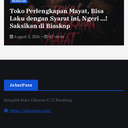
Bandung Raya
Farhan Pastikan Pasokan Pangan
Kota Bandung Aman Meski Harga
Ayam dan Timun Naik
July 31, 2026
52 views
JabarPass
Komplek Ruko Cikawao C.12 Bandung
https://jabarpass.com/