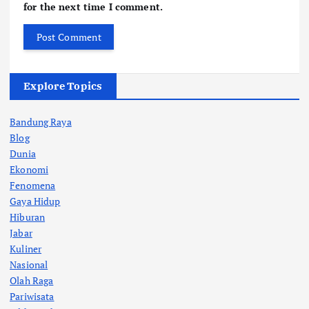
for the next time I comment.
Explore Topics
Bandung Raya
Blog
Dunia
Ekonomi
Fenomena
Gaya Hidup
Hiburan
Jabar
Kuliner
Nasional
Olah Raga
Pariwisata