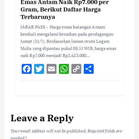
Emas Antam Naik Rp7.000 per
Gram, Berikut Daftar Harga
Terbarunya
JABAR PASS – Harga emas batangan Antam
kembali mengalami kenaikan pada perdagangan
Jumat (31/7). Berdasarkan laman resmi Logam
Mulia yang dipantau pukul 08.51 WIB, harga emas
naik Rp7.000 menjadi Rp2.623.000…
F
T
E
W
C
S
ac
w
m
h
o
h
e
it
ai
at
p
ar
b
te
l
s
y
e
o
r
A
Li
Leave a Reply
o
p
n
k
p
k
Your email address will not be published.
Required fields are
marked
*