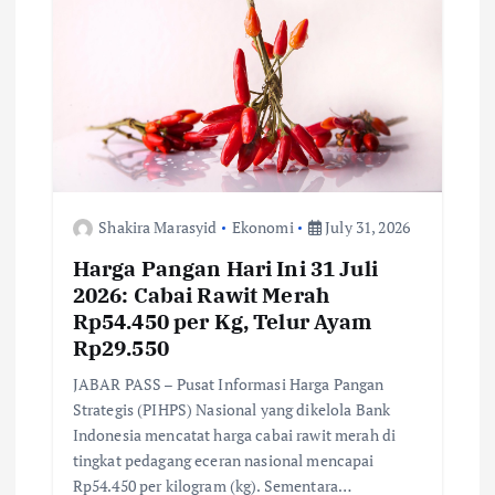
a
t
i
o
n
Shakira Marasyid
Ekonomi
July 31, 2026
Harga Pangan Hari Ini 31 Juli
2026: Cabai Rawit Merah
Rp54.450 per Kg, Telur Ayam
Rp29.550
JABAR PASS – Pusat Informasi Harga Pangan
Strategis (PIHPS) Nasional yang dikelola Bank
Indonesia mencatat harga cabai rawit merah di
tingkat pedagang eceran nasional mencapai
Rp54.450 per kilogram (kg). Sementara…