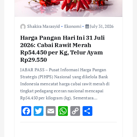
n
Shakira Marasyid
Ekonomi
July 31, 2026
Harga Pangan Hari Ini 31 Juli
2026: Cabai Rawit Merah
Rp54.450 per Kg, Telur Ayam
Rp29.550
JABAR PASS – Pusat Informasi Harga Pangan
Strategis (PIHPS) Nasional yang dikelola Bank
Indonesia mencatat harga cabai rawit merah di
tingkat pedagang eceran nasional mencapai
Rp54.450 per kilogram (kg). Sementara…
F
T
E
W
C
S
ac
w
m
h
o
h
e
it
ai
at
p
ar