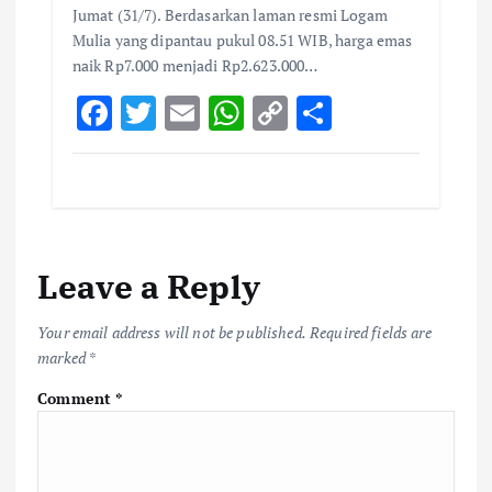
Jumat (31/7). Berdasarkan laman resmi Logam
Mulia yang dipantau pukul 08.51 WIB, harga emas
naik Rp7.000 menjadi Rp2.623.000…
F
T
E
W
C
S
ac
w
m
h
o
h
e
it
ai
at
p
ar
b
te
l
s
y
e
o
r
A
Li
Leave a Reply
o
p
n
k
p
k
Your email address will not be published.
Required fields are
marked
*
Comment
*