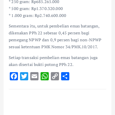
* 250 gram: Rp685.265.000
* 500 gram: Rp1.370.320.000
* 1.000 gram: Rp2.740.600.000
Sementara itu, untuk pembelian emas batangan,
dikenakan PPh 22 sebesar 0,45 persen bagi
pemegang NPWP dan 0,9 persen bagi non-NPWP
sesuai ketentuan PMK Nomor 34/PMK.10/2017.
Setiap transaksi pembelian emas batangan juga
akan disertai bukti potong PPh 22.
F
T
E
W
C
S
ac
w
m
h
o
h
e
it
ai
at
p
ar
b
te
l
s
y
e
o
r
A
Li