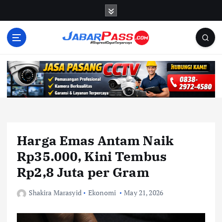
S
k
i
p
t
o
c
o
n
t
e
n
Harga Emas Antam Naik
t
Rp35.000, Kini Tembus
Rp2,8 Juta per Gram
Shakira Marasyid
Ekonomi
May 21, 2026