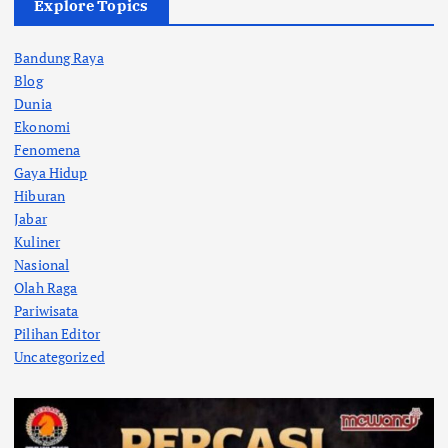
Explore Topics
Bandung Raya
Blog
Dunia
Ekonomi
Fenomena
Gaya Hidup
Hiburan
Jabar
Kuliner
Nasional
Olah Raga
Pariwisata
Pilihan Editor
Uncategorized