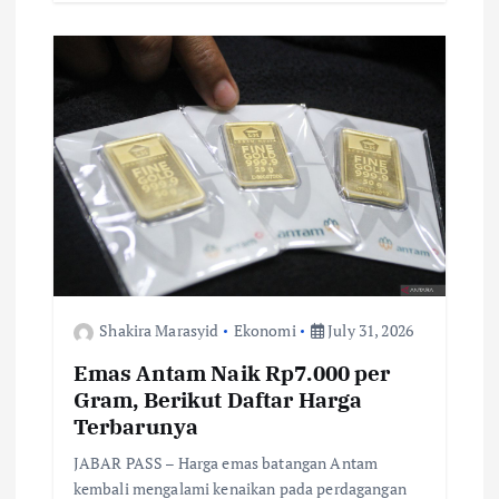
b
te
l
s
y
e
o
r
A
Li
o
p
n
k
p
k
Shakira Marasyid
Ekonomi
July 31, 2026
Emas Antam Naik Rp7.000 per
Gram, Berikut Daftar Harga
Terbarunya
JABAR PASS – Harga emas batangan Antam
kembali mengalami kenaikan pada perdagangan