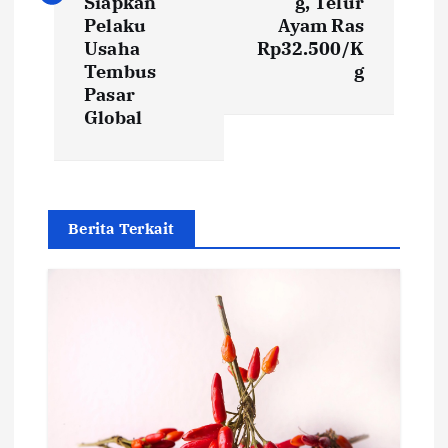
Siapkan
g, Telur
Pelaku
Ayam Ras
n
Usaha
Rp32.500/K
Tembus
g
a
Pasar
Global
v
i
g
Berita Terkait
a
t
i
o