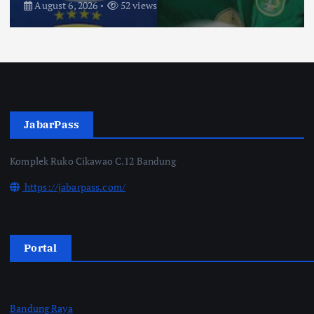
August 3, 2026
69 views
JabarPass
Komplek Ruko Cikawao C.12 Bandung
https://jabarpass.com/
Portal
Bandung Raya