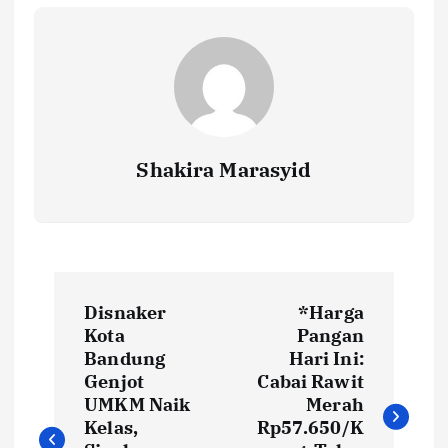
o
p
n
k
p
k
Shakira Marasyid
P
Disnaker
*Harga
o
Kota
Pangan
Bandung
Hari Ini:
s
Genjot
Cabai Rawit
UMKM Naik
Merah
t
Kelas,
Rp57.650/K