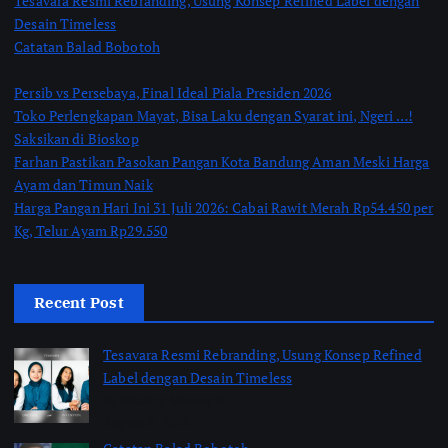
Tesavara Resmi Rebranding, Usung Konsep Refined Label dengan
Desain Timeless
Catatan Balad Bobotoh
Persib vs Persebaya, Final Ideal Piala Presiden 2026
Toko Perlengkapan Mayat, Bisa Laku dengan Syarat ini, Ngeri …!
Saksikan di Bioskop
Farhan Pastikan Pasokan Pangan Kota Bandung Aman Meski Harga
Ayam dan Timun Naik
Harga Pangan Hari Ini 31 Juli 2026: Cabai Rawit Merah Rp54.450 per
Kg, Telur Ayam Rp29.550
Recent Post
Tesavara Resmi Rebranding, Usung Konsep Refined
Label dengan Desain Timeless
by Shakira Marasyid
August 8, 2026