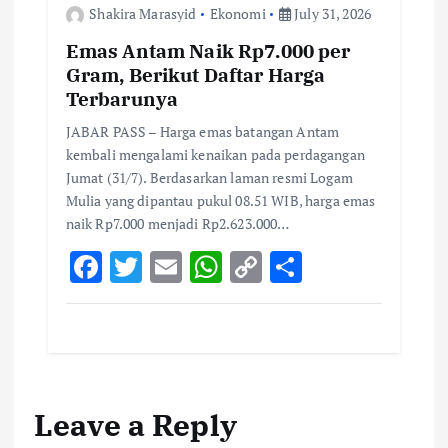
Shakira Marasyid
Ekonomi
July 31, 2026
Emas Antam Naik Rp7.000 per
Gram, Berikut Daftar Harga
Terbarunya
JABAR PASS – Harga emas batangan Antam
kembali mengalami kenaikan pada perdagangan
Jumat (31/7). Berdasarkan laman resmi Logam
Mulia yang dipantau pukul 08.51 WIB, harga emas
naik Rp7.000 menjadi Rp2.623.000…
F
T
E
W
C
S
ac
w
m
h
o
h
e
it
ai
at
p
ar
b
te
l
s
y
e
o
r
A
Li
Leave a Reply
o
p
n