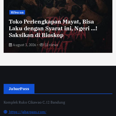
Hiburan
Toko Perlengkapan Mayat, Bisa
Laku dengan Syarat ini, Ngeri …!
Saksikan di Bioskop
August 3, 2026
55 views
JabarPass
Komplek Ruko Cikawao C.12 Bandung
https://jabarpass.com/