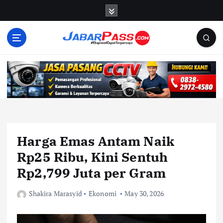
S
k
i
p
t
o
c
o
n
t
e
n
Harga Emas Antam Naik
t
Rp25 Ribu, Kini Sentuh
Rp2,799 Juta per Gram
Shakira Marasyid
Ekonomi
May 30, 2026