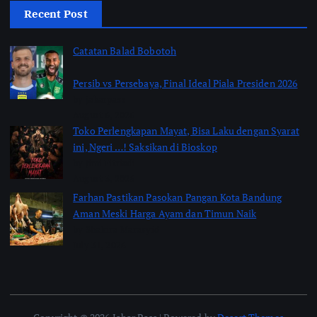
Recent Post
Catatan Balad Bobotoh
Persib vs Persebaya, Final Ideal Piala Presiden 2026
by jabarpass
August 6, 2026
Toko Perlengkapan Mayat, Bisa Laku dengan Syarat
ini, Ngeri …! Saksikan di Bioskop
by Jimi Fitriadi
August 3, 2026
Farhan Pastikan Pasokan Pangan Kota Bandung
Aman Meski Harga Ayam dan Timun Naik
by Shakira Marasyid
July 31, 2026