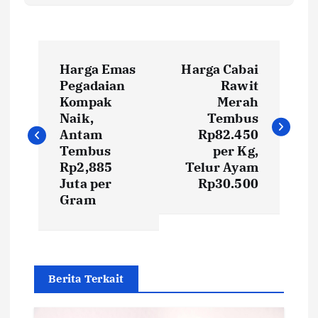
P
Harga Emas
Harga Cabai
o
Pegadaian
Rawit
Kompak
Merah
s
Naik,
Tembus
Antam
Rp82.450
t
Tembus
per Kg,
Rp2,885
Telur Ayam
Juta per
Rp30.500
n
Gram
a
v
Berita Terkait
i