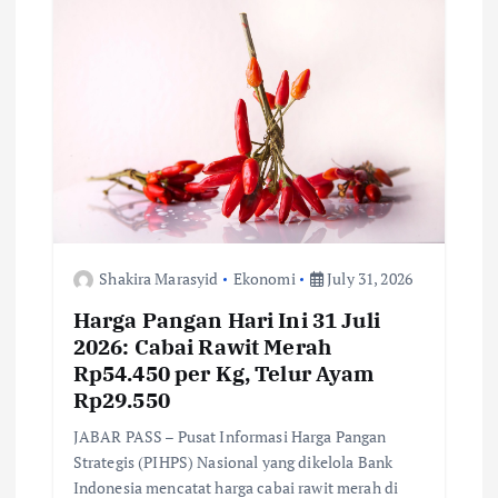
g
a
t
i
o
Shakira Marasyid
Ekonomi
July 31, 2026
n
Harga Pangan Hari Ini 31 Juli
2026: Cabai Rawit Merah
Rp54.450 per Kg, Telur Ayam
Rp29.550
JABAR PASS – Pusat Informasi Harga Pangan
Strategis (PIHPS) Nasional yang dikelola Bank
Indonesia mencatat harga cabai rawit merah di