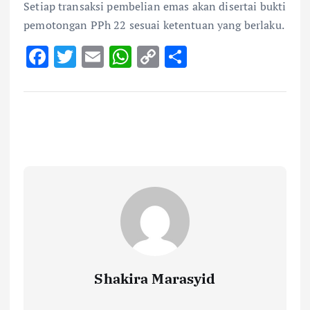
Setiap transaksi pembelian emas akan disertai bukti
pemotongan PPh 22 sesuai ketentuan yang berlaku.
F
T
E
W
C
S
ac
w
m
h
o
h
e
it
ai
at
p
ar
b
te
l
s
y
e
o
r
A
Li
o
p
n
k
p
k
Shakira Marasyid