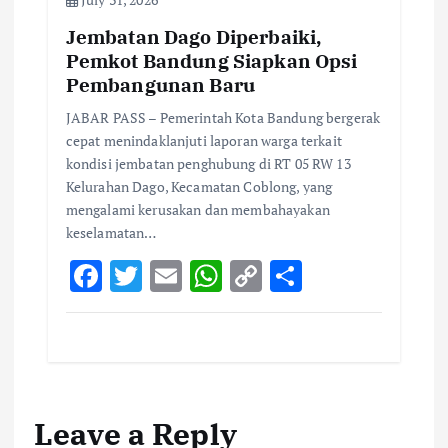
Jembatan Dago Diperbaiki,
Pemkot Bandung Siapkan Opsi
Pembangunan Baru
JABAR PASS – Pemerintah Kota Bandung bergerak
cepat menindaklanjuti laporan warga terkait
kondisi jembatan penghubung di RT 05 RW 13
Kelurahan Dago, Kecamatan Coblong, yang
mengalami kerusakan dan membahayakan
keselamatan…
F
T
E
W
C
S
ac
w
m
h
o
h
e
it
ai
at
p
ar
b
te
l
s
y
e
o
r
A
Li
Leave a Reply
o
p
n