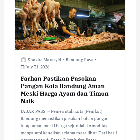
a
t
i
o
Shakira Marasyid
Bandung Raya
n
July 31, 2026
Farhan Pastikan Pasokan
Pangan Kota Bandung Aman
Meski Harga Ayam dan Timun
Naik
JABAR PASS – Pemerintah Kota (Pemkot)
Bandung memastikan pasokan bahan pangan
tetap aman meski harga sejumlah komoditas
mengalami kenaikan selama masa libur. Dari hasil
pemantauan di Pasar Cijerah dan Pasar…