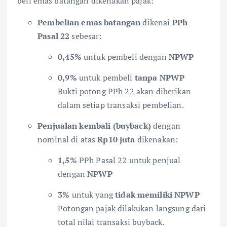
beli emas batangan dikenakan pajak:
Pembelian emas batangan
dikenai
PPh
Pasal 22
sebesar:
0,45%
untuk pembeli dengan
NPWP
0,9%
untuk pembeli
tanpa NPWP
Bukti potong PPh 22 akan diberikan
dalam setiap transaksi pembelian.
Penjualan kembali (buyback)
dengan
nominal di atas
Rp10 juta
dikenakan:
1,5%
PPh Pasal 22 untuk penjual
dengan
NPWP
3%
untuk yang
tidak memiliki NPWP
Potongan pajak dilakukan langsung dari
total nilai transaksi buyback.