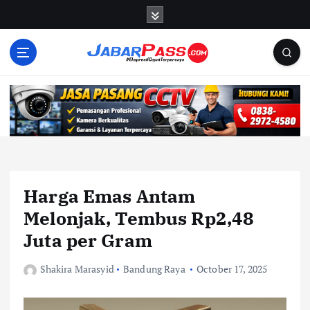
S
k
i
p
t
o
c
o
n
t
e
n
Harga Emas Antam
t
Melonjak, Tembus Rp2,48
Juta per Gram
Shakira Marasyid
Bandung Raya
October 17, 2025