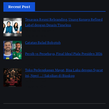
Recent Post
Tesavara Resmi Rebranding, Usung Konsep Refined
Label dengan Desain Timeless
by Shakira Marasyid
August 8, 2026
Catatan Balad Bobotoh
Persib vs Persebaya, Final Ideal Piala Presiden 2026
by jabarpass
August 6, 2026
Toko Perlengkapan Mayat, Bisa Laku dengan Syarat
ini, Ngeri …! Saksikan di Bioskop
by Jimi Fitriadi
August 3, 2026