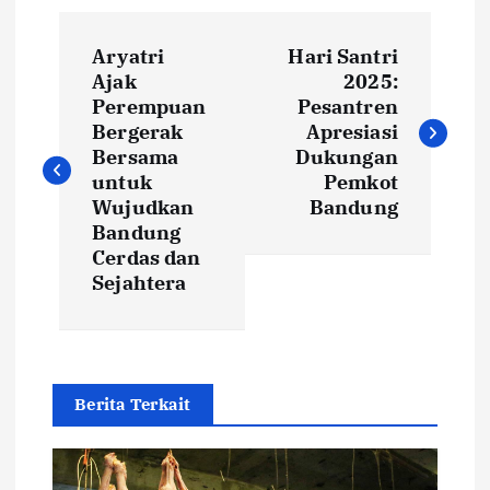
P
Aryatri
Hari Santri
o
Ajak
2025:
Perempuan
Pesantren
s
Bergerak
Apresiasi
Bersama
Dukungan
t
untuk
Pemkot
Wujudkan
Bandung
Bandung
n
Cerdas dan
Sejahtera
a
v
i
Berita Terkait
g