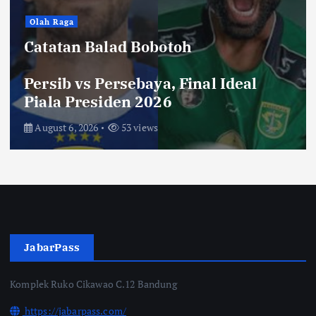
Hiburan
Toko Perlengkapan Mayat, Bisa
Laku dengan Syarat ini, Ngeri …!
Saksikan di Bioskop
August 3, 2026
70 views
JabarPass
Komplek Ruko Cikawao C.12 Bandung
https://jabarpass.com/