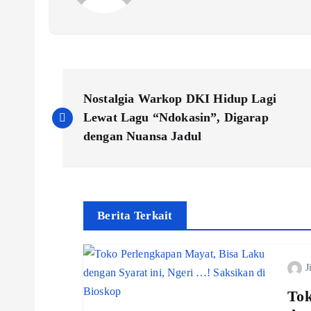
P
Nostalgia Warkop DKI Hidup Lagi
o
Lewat Lagu “Ndokasin”, Digarap
dengan Nuansa Jadul
s
t
Berita Terkait
n
J
a
Tok