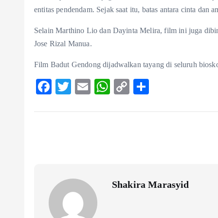
entitas pendendam. Sejak saat itu, batas antara cinta dan 
Selain Marthino Lio dan Dayinta Melira, film ini juga di
Jose Rizal Manua.
Film Badut Gendong dijadwalkan tayang di seluruh biosk
F
T
E
W
C
S
ac
w
m
ha
o
ha
eb
itt
ai
ts
p
re
o
er
l
A
y
o
p
Li
k
p
n
k
Shakira Marasyid