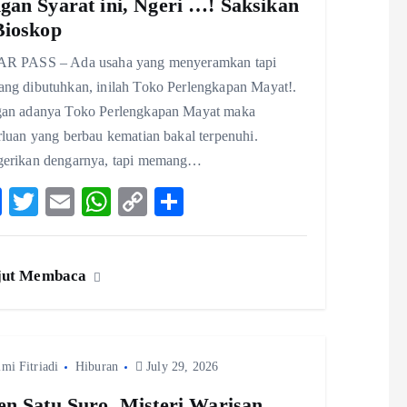
gan Syarat ini, Ngeri …! Saksikan
Bioskop
R PASS – Ada usaha yang menyeramkan tapi
ng dibutuhkan, inilah Toko Perlengkapan Mayat!.
an adanya Toko Perlengkapan Mayat maka
luan yang berbau kematian bakal terpenuhi.
erikan dengarnya, tapi memang…
F
T
E
W
C
S
ac
w
m
ha
o
ha
eb
itt
ai
ts
p
re
jut Membaca
o
er
l
A
y
o
p
Li
k
p
n
imi Fitriadi
Hiburan
July 29, 2026
k
en Satu Suro, Misteri Warisan