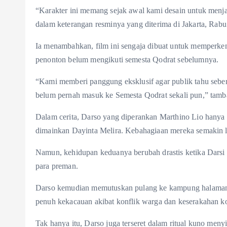
“Karakter ini memang sejak awal kami desain untuk menjad
dalam keterangan resminya yang diterima di Jakarta, Rabu
Ia menambahkan, film ini sengaja dibuat untuk memperken
penonton belum mengikuti semesta Qodrat sebelumnya.
“Kami memberi panggung eksklusif agar publik tahu sebe
belum pernah masuk ke Semesta Qodrat sekali pun,” tamb
Dalam cerita, Darso yang diperankan Marthino Lio hanya i
dimainkan Dayinta Melira. Kebahagiaan mereka semakin l
Namun, kehidupan keduanya berubah drastis ketika Darsi
para preman.
Darso kemudian memutuskan pulang ke kampung halamanny
penuh kekacauan akibat konflik warga dan keserakahan ko
Tak hanya itu, Darso juga terseret dalam ritual kuno me