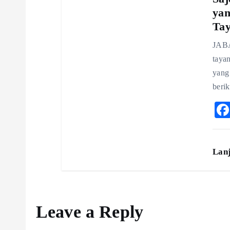
yan
Tay
JABA
tayan
yang 
beri
Lan
Leave a Reply