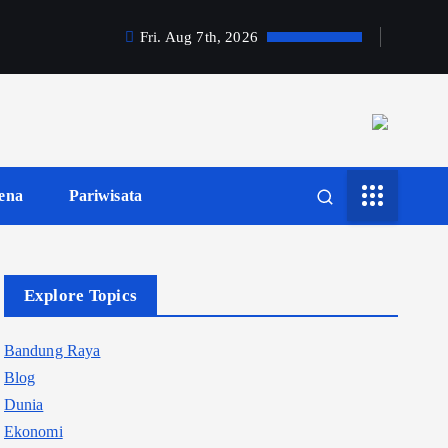
Fri. Aug 7th, 2026
ena
Pariwisata
Explore Topics
Bandung Raya
Blog
Dunia
Ekonomi