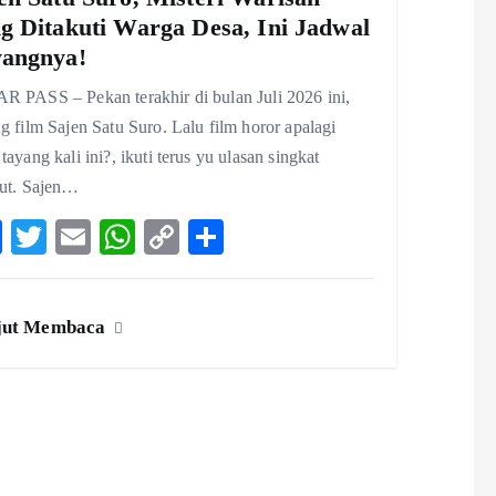
g Ditakuti Warga Desa, Ini Jadwal
angnya!
R PASS – Pekan terakhir di bulan Juli 2026 ini,
g film Sajen Satu Suro. Lalu film horor apalagi
tayang kali ini?, ikuti terus yu ulasan singkat
kut. Sajen…
F
T
E
W
C
S
ac
w
m
ha
o
ha
eb
itt
ai
ts
p
re
jut Membaca
o
er
l
A
y
o
p
Li
k
p
n
k