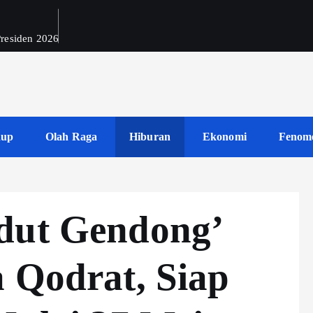
 Presiden 2026
dup
Olah Raga
Hiburan
Ekonomi
Fenom
dut Gendong’
a Qodrat, Siap