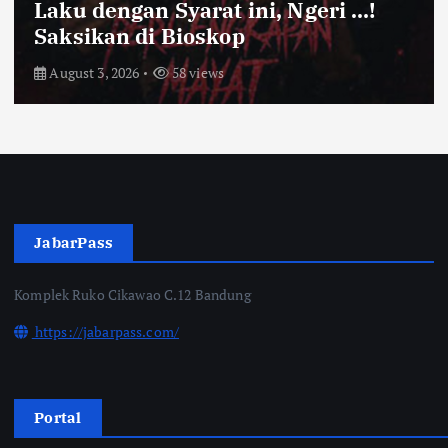
Kota Bandung Aman Meski Harga
Ayam dan Timun Naik
July 31, 2026
63 views
JabarPass
Komplek Ruko Cikawao C.12 Bandung
https://jabarpass.com/
Portal