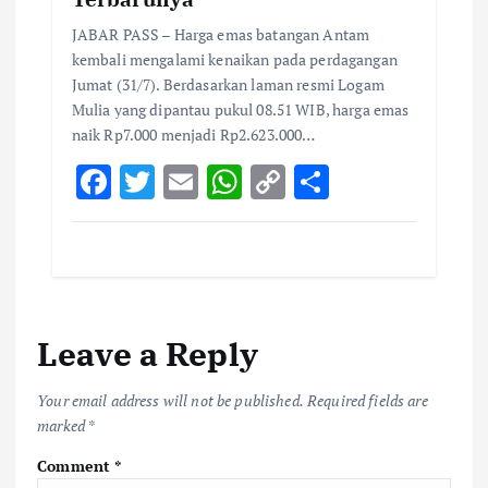
JABAR PASS – Harga emas batangan Antam
kembali mengalami kenaikan pada perdagangan
Jumat (31/7). Berdasarkan laman resmi Logam
Mulia yang dipantau pukul 08.51 WIB, harga emas
naik Rp7.000 menjadi Rp2.623.000…
F
T
E
W
C
S
ac
w
m
h
o
h
e
it
ai
at
p
ar
b
te
l
s
y
e
o
r
A
Li
Leave a Reply
o
p
n
k
p
k
Your email address will not be published.
Required fields are
marked
*
Comment
*