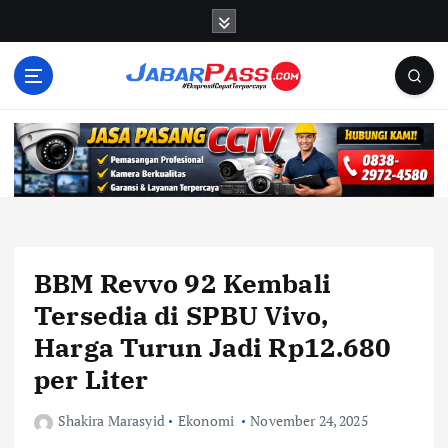
S
k
i
p
t
o
c
o
n
t
e
n
BBM Revvo 92 Kembali
t
Tersedia di SPBU Vivo,
Harga Turun Jadi Rp12.680
per Liter
Shakira Marasyid
Ekonomi
November 24, 2025