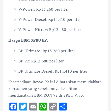
V-Power: Rp13.260 per liter
V-Power Diesel: Rp14.410 per liter
V-Power Nitro+: Rp13.480 per liter
Harga BBM SPBU BP:
BP Ultimate: Rp13.260 per liter
BP 92: Rp12.680 per liter
BP Ultimate Diesel: Rp14.410 per liter
Ketersediaan Revvo 92 ini diharapkan memudahkan
konsumen yang sebelumnya kesulitan
mendapatkan BBM RON 92 di SPBU Vivo.
F
T
E
W
C
S