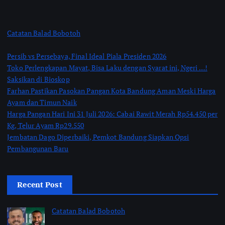
Catatan Balad Bobotoh
Persib vs Persebaya, Final Ideal Piala Presiden 2026
Toko Perlengkapan Mayat, Bisa Laku dengan Syarat ini, Ngeri …!
Saksikan di Bioskop
Farhan Pastikan Pasokan Pangan Kota Bandung Aman Meski Harga
Ayam dan Timun Naik
Harga Pangan Hari Ini 31 Juli 2026: Cabai Rawit Merah Rp54.450 per
Kg, Telur Ayam Rp29.550
Jembatan Dago Diperbaiki, Pemkot Bandung Siapkan Opsi
Pembangunan Baru
Recent Post
Catatan Balad Bobotoh