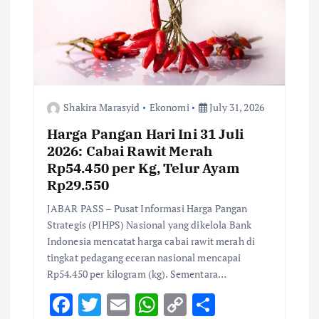
t
i
o
Shakira Marasyid
Ekonomi
July 31, 2026
n
Harga Pangan Hari Ini 31 Juli
2026: Cabai Rawit Merah
Rp54.450 per Kg, Telur Ayam
Rp29.550
JABAR PASS – Pusat Informasi Harga Pangan
Strategis (PIHPS) Nasional yang dikelola Bank
Indonesia mencatat harga cabai rawit merah di
tingkat pedagang eceran nasional mencapai
Rp54.450 per kilogram (kg). Sementara…
F
T
E
W
C
S