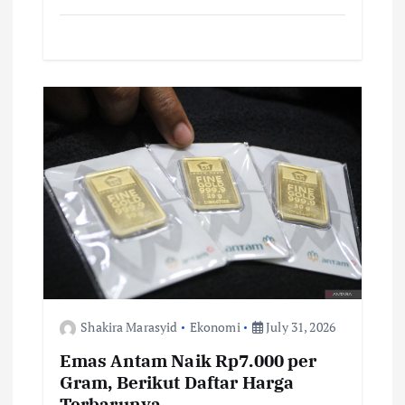
ac
w
m
h
o
h
e
it
ai
at
p
ar
b
te
l
s
y
e
o
r
A
Li
o
p
n
k
p
k
Shakira Marasyid
Ekonomi
July 31, 2026
Emas Antam Naik Rp7.000 per
Gram, Berikut Daftar Harga
Terbarunya