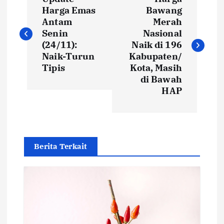
o
Harga Emas
Bawang
Antam
Merah
s
Senin
Nasional
(24/11):
Naik di 196
t
Naik-Turun
Kabupaten/
Tipis
Kota, Masih
di Bawah
n
HAP
a
v
Berita Terkait
i
g
a